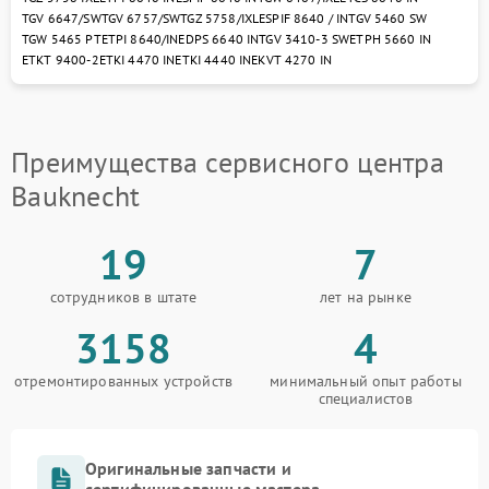
TGV 6647/SW
TGV 6757/SW
TGZ 5758/IXL
ESPIF 8640 / IN
TGV 5460 SW
TGW 5465 PT
ETPI 8640/IN
EDPS 6640 IN
TGV 3410-3 SW
ETPH 5660 IN
ETKT 9400-2
ETKI 4470 IN
ETKI 4440 IN
EKVT 4270 IN
Преимущества сервисного центра
Bauknecht
19
7
сотрудников в штате
лет на рынке
3158
4
отремонтированных устройств
минимальный опыт работы
специалистов
Оригинальные запчасти и