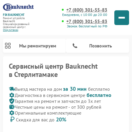
+7 (800) 301-55-83
Ежедневно, с 10:00 до 20:00
FIX-BAUKNECHT
Ремонт устройств
+7 (800) 301-55-83
Bauknecht
Специализированный
Звонок бесплатный по РФ
cервисный центр г.
Стерлитамак
Мы ремонтируем
Позвонить
Сервисный центр Bauknecht
в Стерлитамаке
за 30 мин
Выезд мастера на дом
бесплатно
бесплатно
Диагностика в сервисном центре
Гарантия на ремонт и запчасти до 3х лет
Честные цены на ремонт - от 300 рублей
Ремонт варочных панелей Bauknecht
Ремонт микроволновых печей Bauknecht
Ремонт стиральных машин Bauknecht
Ремонт духовых шкафов Bauknecht
Ремонт посудомоечных машин Bauknecht
Ремонт холодильников Bauknecht
Оригинальные комплектующие
20%
Скидка для вас до