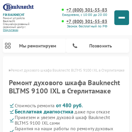
+7 (800) 301-55-83
Ежедневно, с 10:00 до 20:00
FIX-BAUKNECHT
Ремонт устройств
+7 (800) 301-55-83
Bauknecht
Специализированный
Звонок бесплатный по РФ
cервисный центр г.
Стерлитамак
Мы ремонтируем
Позвонить
амаке
Ремонт духового шкафа Bauknecht BLTMS 9100 IXL в Стерлитамаке
Ремонт духового шкафа Bauknecht
BLTMS 9100 IXL в Стерлитамаке
от 480 руб.
Стоимость ремонта
Ремонт варочных панелей Bauknecht
Ремонт посудомоечных машин Bauknecht
Ремонт холодильников Bauknecht
Ремонт микроволновых печей Bauknecht
Ремонт стиральных машин Bauknecht
Бесплатная диагностика
даже при отказе
Привезем и увезем духовой шкаф Bauknecht
BLTMS 9100 IXL сами
Гарантия на наши работы по ремонту духовых