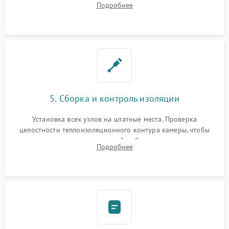
Подробнее
выгоревших реле, восстановление контактов и замена
уплотнителя.
5. Сборка и контроль изоляции
Установка всех узлов на штатные места. Проверка
целостности теплоизоляционного контура камеры, чтобы
исключить перегрев кухонной мебели и потерю тепла.
Подробнее
Надежная фиксация клемм и сборка корпуса шкафа.