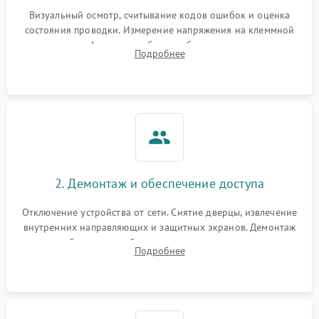
Визуальный осмотр, считывание кодов ошибок и оценка
состояния проводки. Измерение напряжения на клеммной
колодке. Анализ жалоб на проблемы с нагревом,
Подробнее
конвекцией, панелью управления или блокировкой дверцы.
2. Демонтаж и обеспечение доступа
Отключение устройства от сети. Снятие дверцы, извлечение
внутренних направляющих и защитных экранов. Демонтаж
задней или верхней панели для прямого доступа к
Подробнее
нагревательным элементам, плате и вентиляторам.