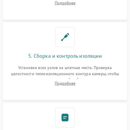
Подробнее
выгоревших реле, восстановление контактов и замена
уплотнителя.
5. Сборка и контроль изоляции
Установка всех узлов на штатные места. Проверка
целостности теплоизоляционного контура камеры, чтобы
исключить перегрев кухонной мебели и потерю тепла.
Подробнее
Надежная фиксация клемм и сборка корпуса шкафа.