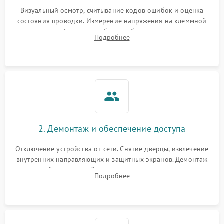
Визуальный осмотр, считывание кодов ошибок и оценка
состояния проводки. Измерение напряжения на клеммной
колодке. Анализ жалоб на проблемы с нагревом,
Подробнее
конвекцией, панелью управления или блокировкой дверцы.
2. Демонтаж и обеспечение доступа
Отключение устройства от сети. Снятие дверцы, извлечение
внутренних направляющих и защитных экранов. Демонтаж
задней или верхней панели для прямого доступа к
Подробнее
нагревательным элементам, плате и вентиляторам.