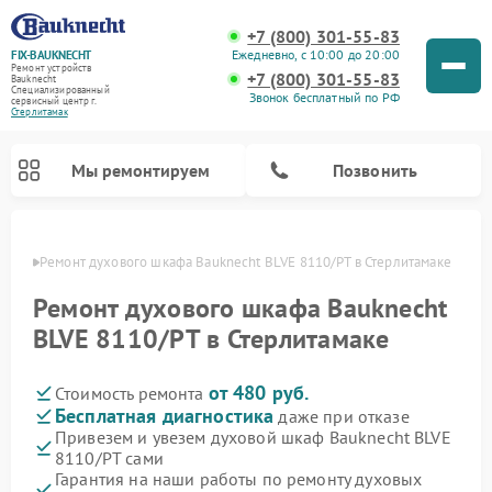
+7 (800) 301-55-83
Ежедневно, с 10:00 до 20:00
FIX-BAUKNECHT
Ремонт устройств
+7 (800) 301-55-83
Bauknecht
Специализированный
Звонок бесплатный по РФ
cервисный центр г.
Стерлитамак
Мы ремонтируем
Позвонить
амаке
Ремонт духового шкафа Bauknecht BLVE 8110/PT в Стерлитамаке
Ремонт духового шкафа Bauknecht
BLVE 8110/PT в Стерлитамаке
от 480 руб.
Стоимость ремонта
Ремонт варочных панелей Bauknecht
Ремонт посудомоечных машин Bauknecht
Ремонт холодильников Bauknecht
Ремонт микроволновых печей Bauknecht
Ремонт стиральных машин Bauknecht
Бесплатная диагностика
даже при отказе
Привезем и увезем духовой шкаф Bauknecht BLVE
8110/PT сами
Гарантия на наши работы по ремонту духовых