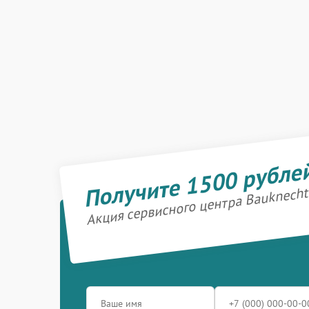
Получите 1500 рубле
Акция сервисного центра Bauknecht