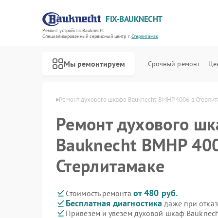
FIX-BAUKNECHT
Ремонт устройств Bauknecht
Специализированный cервисный центр г.
Стерлитамак
Мы ремонтируем
Срочный ремонт
Це
echt в Стерлитамаке
Ремонт духового шкафа Bauknecht BMHP 4006 в Стерлит
Ремонт духового ш
Bauknecht BMHP 40
Стерлитамаке
Ремонт варочных панелей Bauknecht
Ремонт микроволновых печей Bauknecht
Ремонт посудомоечных машин Bauknecht
Ремонт стиральных машин Bauknecht
Ремонт холодильников Bauknecht
от 480 руб.
Стоимость ремонта
Бесплатная диагностика
даже при отказ
Привезем и увезем духовой шкаф Bauknec