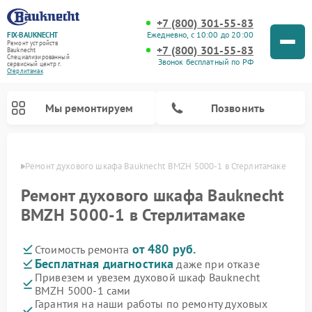
+7 (800) 301-55-83
Ежедневно, с 10:00 до 20:00
FIX-BAUKNECHT
Ремонт устройств
+7 (800) 301-55-83
Bauknecht
Специализированный
Звонок бесплатный по РФ
cервисный центр г.
Стерлитамак
Мы ремонтируем
Позвонить
амаке
Ремонт духового шкафа Bauknecht BMZH 5000-1 в Стерлитамаке
Ремонт духового шкафа Bauknecht
BMZH 5000-1 в Стерлитамаке
от 480 руб.
Стоимость ремонта
Ремонт варочных панелей Bauknecht
Ремонт посудомоечных машин Bauknecht
Ремонт холодильников Bauknecht
Ремонт микроволновых печей Bauknecht
Ремонт стиральных машин Bauknecht
Бесплатная диагностика
даже при отказе
Привезем и увезем духовой шкаф Bauknecht
BMZH 5000-1 сами
Гарантия на наши работы по ремонту духовых