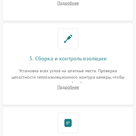
Подробнее
выгоревших реле, восстановление контактов и замена
уплотнителя.
5. Сборка и контроль изоляции
Установка всех узлов на штатные места. Проверка
целостности теплоизоляционного контура камеры, чтобы
исключить перегрев кухонной мебели и потерю тепла.
Подробнее
Надежная фиксация клемм и сборка корпуса шкафа.