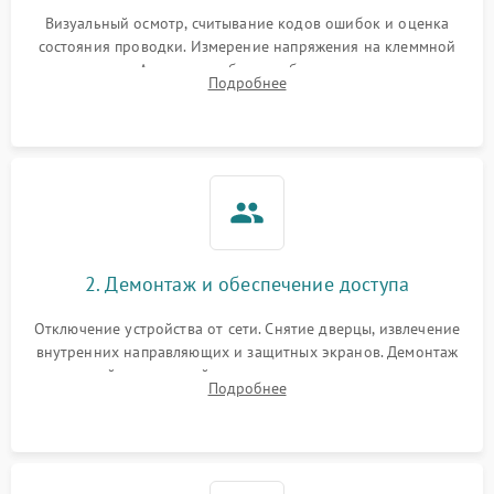
Визуальный осмотр, считывание кодов ошибок и оценка
состояния проводки. Измерение напряжения на клеммной
колодке. Анализ жалоб на проблемы с нагревом,
Подробнее
конвекцией, панелью управления или блокировкой дверцы.
2. Демонтаж и обеспечение доступа
Отключение устройства от сети. Снятие дверцы, извлечение
внутренних направляющих и защитных экранов. Демонтаж
задней или верхней панели для прямого доступа к
Подробнее
нагревательным элементам, плате и вентиляторам.