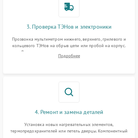
3. Проверка ТЭНов и электроники
Прозвонка мультиметром нижнего, верхнего, грилевого и
кольцевого ТЭНов на обрыв цепи или пробой на корпус.
Диагностика термостата, датчиков температуры,
Подробнее
переключателя режимов и мотора конвекции.
4. Ремонт и замена деталей
Установка новых нагревательных элементов,
термопредохранителей или петель дверцы. Компонентный
ремонт электронного модуля управления, замена