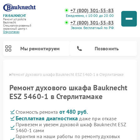
+7 (800) 301-55-83
Ежедневно, с 10:00 до 20:00
FIX-BAUKNECHT
Ремонт устройств
+7 (800) 301-55-83
Bauknecht
Специализированный
Звонок бесплатный по РФ
cервисный центр г.
Стерлитамак
Мы ремонтируем
Позвонить
амаке
Ремонт духового шкафа Bauknecht ESZ 5460-1 в Стерлитамаке
Ремонт духового шкафа Bauknecht
ESZ 5460-1 в Стерлитамаке
от 480 руб.
Стоимость ремонта
Ремонт варочных панелей Bauknecht
Ремонт посудомоечных машин Bauknecht
Ремонт холодильников Bauknecht
Ремонт микроволновых печей Bauknecht
Ремонт стиральных машин Bauknecht
Бесплатная диагностика
даже при отказе
Привезем и увезем духовой шкаф Bauknecht ESZ
5460-1 сами
Гарантия на наши работы по ремонту духовых