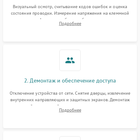
Визуальный осмотр, считывание кодов ошибок и оценка
состояния проводки. Измерение напряжения на клеммной
колодке. Анализ жалоб на проблемы с нагревом,
Подробнее
конвекцией, панелью управления или блокировкой дверцы.
2. Демонтаж и обеспечение доступа
Отключение устройства от сети. Снятие дверцы, извлечение
внутренних направляющих и защитных экранов. Демонтаж
задней или верхней панели для прямого доступа к
Подробнее
нагревательным элементам, плате и вентиляторам.