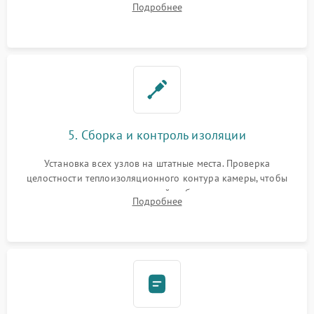
Подробнее
выгоревших реле, восстановление контактов и замена
уплотнителя.
5. Сборка и контроль изоляции
Установка всех узлов на штатные места. Проверка
целостности теплоизоляционного контура камеры, чтобы
исключить перегрев кухонной мебели и потерю тепла.
Подробнее
Надежная фиксация клемм и сборка корпуса шкафа.