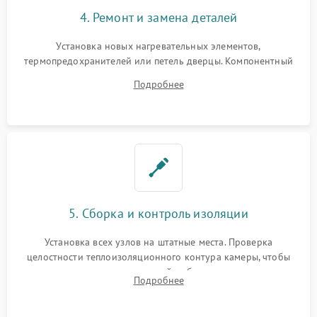
4. Ремонт и замена деталей
Установка новых нагревательных элементов,
термопредохранителей или петель дверцы. Компонентный
ремонт электронного модуля управления, замена
Подробнее
выгоревших реле, восстановление контактов и замена
уплотнителя.
5. Сборка и контроль изоляции
Установка всех узлов на штатные места. Проверка
целостности теплоизоляционного контура камеры, чтобы
исключить перегрев кухонной мебели и потерю тепла.
Подробнее
Надежная фиксация клемм и сборка корпуса шкафа.