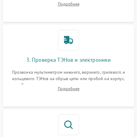
задней или верхней панели для прямого доступа к
Подробнее
нагревательным элементам, плате и вентиляторам.
3. Проверка ТЭНов и электроники
Прозвонка мультиметром нижнего, верхнего, грилевого и
кольцевого ТЭНов на обрыв цепи или пробой на корпус.
Диагностика термостата, датчиков температуры,
Подробнее
переключателя режимов и мотора конвекции.