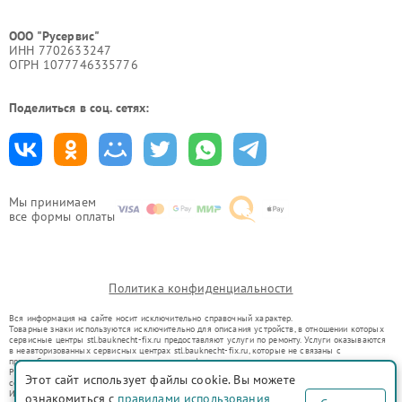
ООО "Русервис"
ИНН 7702633247
ОГРН 1077746335776
Поделиться в соц. сетях:
Мы принимаем
все формы оплаты
Политика конфиденциальности
Вся информация на сайте носит исключительно справочный характер.
Товарные знаки используются исключительно для описания устройств, в отношении которых
сервисные центры stl.bauknecht-fix.ru предоставляют услуги по ремонту. Услуги оказываются
в неавторизованных сервисных центрах stl.bauknecht-fix.ru, которые не связаны с
правообладателями товарных знаков или их официальными представителями.
Ремонт осуществляется для устройств, уже введенных в гражданский оборот в соответствии
Этот сайт использует файлы cookie. Вы можете
со статьей 1487 ГК РФ.
Использование товарных знаков не преследует цели индивидуализации услуг или введения
ознакомиться с
правилами использования