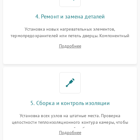
4. Ремонт и замена деталей
Установка новых нагревательных элементов,
термопредохранителей или петель дверцы. Компонентный
ремонт электронного модуля управления, замена
Подробнее
выгоревших реле, восстановление контактов и замена
уплотнителя.
5. Сборка и контроль изоляции
Установка всех узлов на штатные места. Проверка
целостности теплоизоляционного контура камеры, чтобы
исключить перегрев кухонной мебели и потерю тепла.
Подробнее
Надежная фиксация клемм и сборка корпуса шкафа.