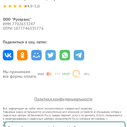
4.9-5.0
ООО "Русервис"
ИНН 7702633247
ОГРН 1077746335776
Поделиться в соц. сетях:
Мы принимаем
все формы оплаты
Политика конфиденциальности
Вся информация на сайте носит исключительно справочный характер.
Товарные знаки используются исключительно для описания устройств, в отношении которых
сервисные центры stl.bauknecht-fix.ru предоставляют услуги по ремонту. Услуги оказываются
в неавторизованных сервисных центрах stl.bauknecht-fix.ru, которые не связаны с
правообладателями товарных знаков или их официальными представителями.
Ремонт осуществляется для устройств, уже введенных в гражданский оборот в соответствии