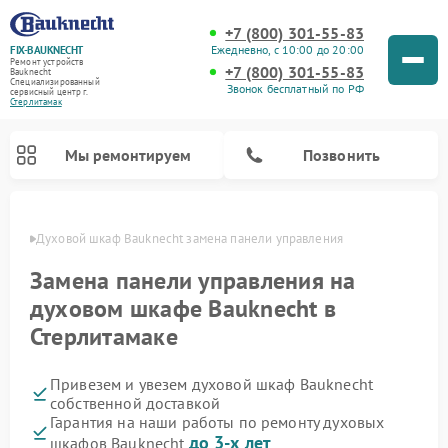
+7 (800) 301-55-83
Ежедневно, с 10:00 до 20:00
FIX-BAUKNECHT
Ремонт устройств
+7 (800) 301-55-83
Bauknecht
Специализированный
Звонок бесплатный по РФ
cервисный центр г.
Стерлитамак
Мы ремонтируем
Позвонить
амаке
Духовой шкаф Bauknecht замена панели управления
Замена панели управления на
духовом шкафе Bauknecht в
Стерлитамаке
Ремонт варочных панелей Bauknecht
Ремонт посудомоечных машин Bauknecht
Ремонт холодильников Bauknecht
Ремонт микроволновых печей Bauknecht
Ремонт стиральных машин Bauknecht
Привезем и увезем духовой шкаф Bauknecht
собственной доставкой
Гарантия на наши работы по ремонту духовых
до 3-х лет
шкафов Bauknecht