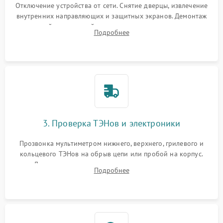
Отключение устройства от сети. Снятие дверцы, извлечение
внутренних направляющих и защитных экранов. Демонтаж
задней или верхней панели для прямого доступа к
Подробнее
нагревательным элементам, плате и вентиляторам.
3. Проверка ТЭНов и электроники
Прозвонка мультиметром нижнего, верхнего, грилевого и
кольцевого ТЭНов на обрыв цепи или пробой на корпус.
Диагностика термостата, датчиков температуры,
Подробнее
переключателя режимов и мотора конвекции.