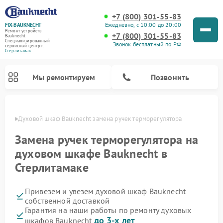
+7 (800) 301-55-83
Ежедневно, с 10:00 до 20:00
FIX-BAUKNECHT
Ремонт устройств
+7 (800) 301-55-83
Bauknecht
Специализированный
Звонок бесплатный по РФ
cервисный центр г.
Стерлитамак
Мы ремонтируем
Позвонить
амаке
Духовой шкаф Bauknecht замена ручек терморегулятора
Замена ручек терморегулятора на
духовом шкафе Bauknecht в
Стерлитамаке
Ремонт варочных панелей Bauknecht
Ремонт посудомоечных машин Bauknecht
Ремонт холодильников Bauknecht
Ремонт микроволновых печей Bauknecht
Ремонт стиральных машин Bauknecht
Привезем и увезем духовой шкаф Bauknecht
собственной доставкой
Гарантия на наши работы по ремонту духовых
до 3-х лет
шкафов Bauknecht