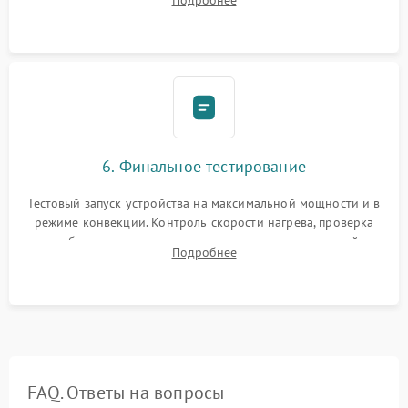
Подробнее
Надежная фиксация клемм и сборка корпуса шкафа.
6. Финальное тестирование
Тестовый запуск устройства на максимальной мощности и в
режиме конвекции. Контроль скорости нагрева, проверка
срабатывания термостата при достижении заданной
Подробнее
температуры и тест на отсутствие утечек тока.
FAQ. Ответы на вопросы