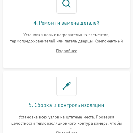
4. Ремонт и замена деталей
Установка новых нагревательных элементов,
термопредохранителей или петель дверцы. Компонентный
ремонт электронного модуля управления, замена
Подробнее
выгоревших реле, восстановление контактов и замена
уплотнителя.
5. Сборка и контроль изоляции
Установка всех узлов на штатные места. Проверка
целостности теплоизоляционного контура камеры, чтобы
исключить перегрев кухонной мебели и потерю тепла.