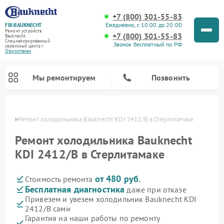
+7 (800) 301-55-83
Ежедневно, с 10:00 до 20:00
FIX-BAUKNECHT
Ремонт устройств
+7 (800) 301-55-83
Bauknecht
Специализированный
Звонок бесплатный по РФ
cервисный центр г.
Стерлитамак
Мы ремонтируем
Позвонить
амаке
Ремонт холодильника Bauknecht KDI 2412/B в Стерлитамаке
Ремонт холодильника Bauknecht
KDI 2412/B в Стерлитамаке
от 480 руб.
Стоимость ремонта
Ремонт варочных панелей Bauknecht
Ремонт микроволновых печей Bauknecht
Ремонт стиральных машин Bauknecht
Ремонт духовых шкафов Bauknecht
Ремонт посудомоечных машин Bauknecht
Бесплатная диагностика
даже при отказе
Привезем и увезем холодильник Bauknecht KDI
2412/B сами
Гарантия на наши работы по ремонту