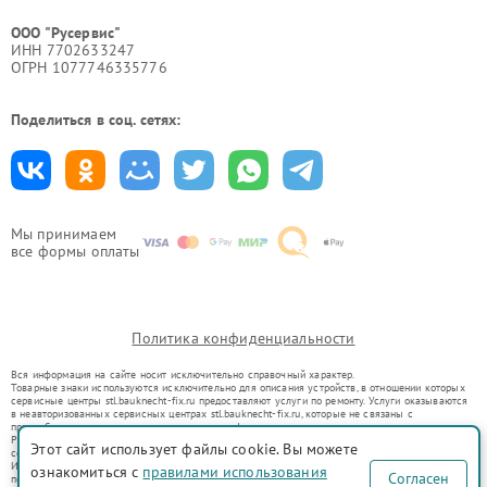
ООО "Русервис"
ИНН 7702633247
ОГРН 1077746335776
Поделиться в соц. сетях:
Мы принимаем
все формы оплаты
Политика конфиденциальности
Вся информация на сайте носит исключительно справочный характер.
Товарные знаки используются исключительно для описания устройств, в отношении которых
сервисные центры stl.bauknecht-fix.ru предоставляют услуги по ремонту. Услуги оказываются
в неавторизованных сервисных центрах stl.bauknecht-fix.ru, которые не связаны с
правообладателями товарных знаков или их официальными представителями.
Ремонт осуществляется для устройств, уже введенных в гражданский оборот в соответствии
Этот сайт использует файлы cookie. Вы можете
со статьей 1487 ГК РФ.
Использование товарных знаков не преследует цели индивидуализации услуг или введения
ознакомиться с
правилами использования
Согласен
потребителей в заблуждение, а служит для информирования о предоставляемых услугах по