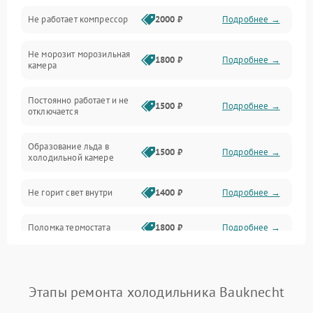
Не работает компрессор
2000 ₽
Подробнее →
Электропитание
Не морозит морозильная
Дренаж
1800 ₽
Подробнее →
камера
Оттайка
Постоянно работает и не
1500 ₽
Подробнее →
отключается
Программное обеспечение
Образование льда в
1500 ₽
Подробнее →
холодильной камере
Не горит свет внутри
1400 ₽
Подробнее →
Поломка термостата
1800 ₽
Подробнее →
Не работает вентилятор
1800 ₽
Подробнее →
Этапы ремонта холодильника Bauknecht
Поломка системы No Frost
2600 ₽
Подробнее →