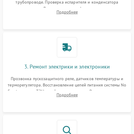
трубопроводе. Проверка испарителя и конденсатора
течеискателем. Демонтаж старого фильтра-осушителя и
Подробнее
продувка капиллярной трубки для устранения засоров.
3. Ремонт электрики и электроники
Прозвонка пускозащитного реле, датчиков температуры и
терморегулятора. Восстановление цепей питания системы No
Frost, включая ТЭН оттайки и вентилятор. Ремонт или замена
Подробнее
платы управления при сбоях алгоритмов.