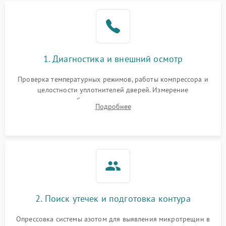
Образование конденсата
1800 ₽
Подробнее →
на стенках
Сбой в работе инвертора
2100 ₽
Подробнее →
1. Диагностика и внешний осмотр
Запах горелого при
2000 ₽
Подробнее →
Проверка температурных режимов, работы компрессора и
работе
целостности уплотнителей дверей. Измерение
сопротивления обмоток мотора, проверка термостата и
Не включается
Подробнее
1000 ₽
Подробнее →
считывание кодов ошибок с электронного дисплея.
холодильник
Проблемы с системой
автоматической
1800 ₽
Подробнее →
разморозки
2. Поиск утечек и подготовка контура
Опрессовка системы азотом для выявления микротрещин в