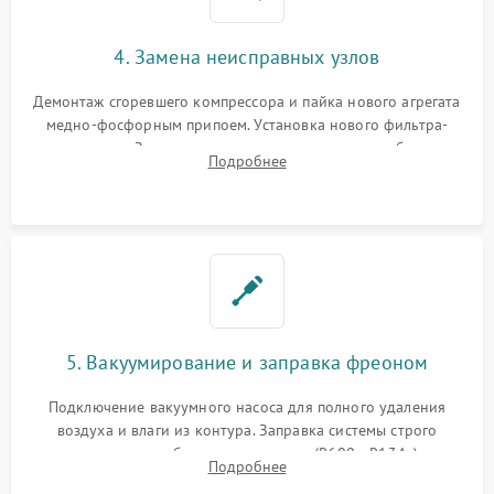
4. Замена неисправных узлов
Демонтаж сгоревшего компрессора и пайка нового агрегата
медно-фосфорным припоем. Установка нового фильтра-
осушителя. Замена изношенных вентиляторов обдува,
Подробнее
сломанных заслонок или поврежденных дверных петель.
5. Вакуумирование и заправка фреоном
Подключение вакуумного насоса для полного удаления
воздуха и влаги из контура. Заправка системы строго
дозированным объемом хладагента (R600a, R134a) по
Подробнее
электронным весам. Контроль рабочего давления в системе.