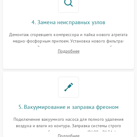
4. Замена неисправных узлов
Демонтаж сгоревшего компрессора и пайка нового агрегата
медно-фосфорным припоем. Установка нового фильтра-
осушителя. Замена изношенных вентиляторов обдува,
Подробнее
сломанных заслонок или поврежденных дверных петель.
5. Вакуумирование и заправка фреоном
Подключение вакуумного насоса для полного удаления
воздуха и влаги из контура. Заправка системы строго
дозированным объемом хладагента (R600a, R134a) по
Подробнее