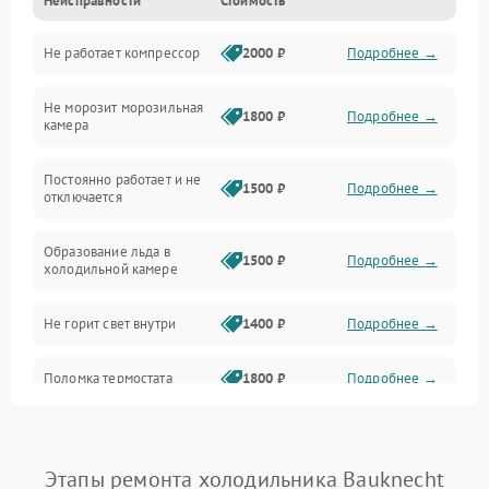
Неисправности
Стоимость
Механика
Не работает компрессор
2000 ₽
Подробнее →
Электропитание
Не морозит морозильная
Дренаж
1800 ₽
Подробнее →
камера
Оттайка
Постоянно работает и не
1500 ₽
Подробнее →
отключается
Программное обеспечение
Образование льда в
1500 ₽
Подробнее →
холодильной камере
Не горит свет внутри
1400 ₽
Подробнее →
Поломка термостата
1800 ₽
Подробнее →
Не работает вентилятор
1800 ₽
Подробнее →
Этапы ремонта холодильника Bauknecht
Поломка системы No Frost
2600 ₽
Подробнее →