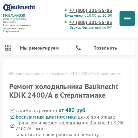
+7 (800) 301-55-83
Ежедневно, с 10:00 до 20:00
FIX-BAUKNECHT
Ремонт устройств
+7 (800) 301-55-83
Bauknecht
Специализированный
Звонок бесплатный по РФ
cервисный центр г.
Стерлитамак
Мы ремонтируем
Позвонить
амаке
Ремонт холодильника Bauknecht KDIK 2400/A в Стерлитамаке
Ремонт холодильника Bauknecht
KDIK 2400/A в Стерлитамаке
от 480 руб.
Стоимость ремонта
Ремонт варочных панелей Bauknecht
Ремонт микроволновых печей Bauknecht
Ремонт стиральных машин Bauknecht
Ремонт духовых шкафов Bauknecht
Ремонт посудомоечных машин Bauknecht
Бесплатная диагностика
даже при отказе
Привезем и увезем холодильник Bauknecht KDIK
2400/A сами
Гарантия на наши работы по ремонту