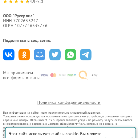
4.9-5.0
ООО "Русервис"
ИНН 7702633247
ОГРН 1077746335776
Поделиться в соц. сетях:
Мы принимаем
все формы оплаты
Политика конфиденциальности
Вся информация на сайте носит исключительно справочный характер.
Товарные знаки используются исключительно для описания устройств, в отношении которых
сервисные центры stl.bauknecht-fix.ru предоставляют услуги по ремонту. Услуги оказываются
в неавторизованных сервисных центрах stl.bauknecht-fix.ru, которые не связаны с
правообладателями товарных знаков или их официальными представителями.
Ремонт осуществляется для устройств, уже введенных в гражданский оборот в соответствии
Этот сайт использует файлы cookie. Вы можете
со статьей 1487 ГК РФ.