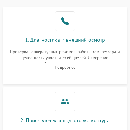
Образование конденсата
1800 ₽
Подробнее →
на стенках
Сбой в работе инвертора
2100 ₽
Подробнее →
1. Диагностика и внешний осмотр
Запах горелого при
2000 ₽
Подробнее →
Проверка температурных режимов, работы компрессора и
работе
целостности уплотнителей дверей. Измерение
сопротивления обмоток мотора, проверка термостата и
Не включается
Подробнее
1000 ₽
Подробнее →
считывание кодов ошибок с электронного дисплея.
холодильник
Проблемы с системой
автоматической
1800 ₽
Подробнее →
разморозки
2. Поиск утечек и подготовка контура