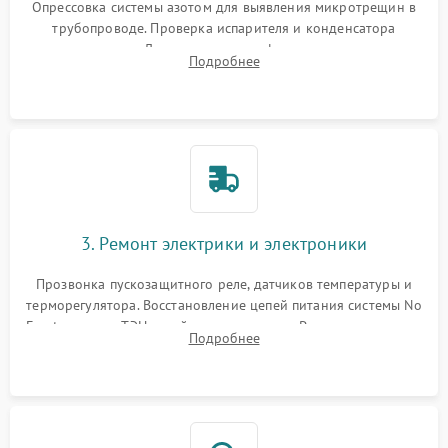
Опрессовка системы азотом для выявления микротрещин в
трубопроводе. Проверка испарителя и конденсатора
течеискателем. Демонтаж старого фильтра-осушителя и
Подробнее
продувка капиллярной трубки для устранения засоров.
3. Ремонт электрики и электроники
Прозвонка пускозащитного реле, датчиков температуры и
терморегулятора. Восстановление цепей питания системы No
Frost, включая ТЭН оттайки и вентилятор. Ремонт или замена
Подробнее
платы управления при сбоях алгоритмов.