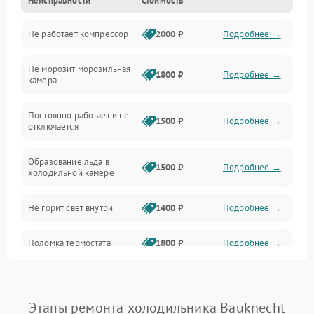
Неисправности
Стоимость
Механика
Не работает компрессор
2000 ₽
Подробнее →
Электропитание
Не морозит морозильная
Дренаж
1800 ₽
Подробнее →
камера
Оттайка
Постоянно работает и не
1500 ₽
Подробнее →
отключается
Программное обеспечение
Образование льда в
1500 ₽
Подробнее →
холодильной камере
Не горит свет внутри
1400 ₽
Подробнее →
Поломка термостата
1800 ₽
Подробнее →
Не работает вентилятор
1800 ₽
Подробнее →
Этапы ремонта холодильника Bauknecht
Поломка системы No Frost
2600 ₽
Подробнее →