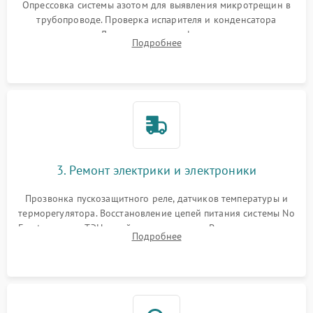
Опрессовка системы азотом для выявления микротрещин в
трубопроводе. Проверка испарителя и конденсатора
течеискателем. Демонтаж старого фильтра-осушителя и
Подробнее
продувка капиллярной трубки для устранения засоров.
3. Ремонт электрики и электроники
Прозвонка пускозащитного реле, датчиков температуры и
терморегулятора. Восстановление цепей питания системы No
Frost, включая ТЭН оттайки и вентилятор. Ремонт или замена
Подробнее
платы управления при сбоях алгоритмов.