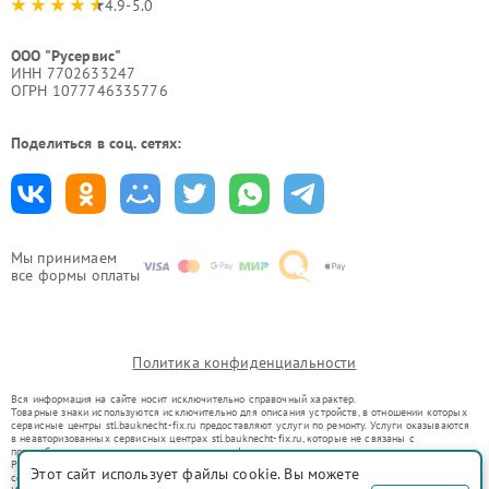
4.9-5.0
ООО "Русервис"
ИНН 7702633247
ОГРН 1077746335776
Поделиться в соц. сетях:
Мы принимаем
все формы оплаты
Политика конфиденциальности
Вся информация на сайте носит исключительно справочный характер.
Товарные знаки используются исключительно для описания устройств, в отношении которых
сервисные центры stl.bauknecht-fix.ru предоставляют услуги по ремонту. Услуги оказываются
в неавторизованных сервисных центрах stl.bauknecht-fix.ru, которые не связаны с
правообладателями товарных знаков или их официальными представителями.
Ремонт осуществляется для устройств, уже введенных в гражданский оборот в соответствии
Этот сайт использует файлы cookie. Вы можете
со статьей 1487 ГК РФ.