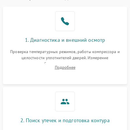
Образование конденсата
1800 ₽
Подробнее →
на стенках
Сбой в работе инвертора
2100 ₽
Подробнее →
1. Диагностика и внешний осмотр
Запах горелого при
2000 ₽
Подробнее →
Проверка температурных режимов, работы компрессора и
работе
целостности уплотнителей дверей. Измерение
сопротивления обмоток мотора, проверка термостата и
Не включается
Подробнее
1000 ₽
Подробнее →
считывание кодов ошибок с электронного дисплея.
холодильник
Проблемы с системой
автоматической
1800 ₽
Подробнее →
разморозки
2. Поиск утечек и подготовка контура