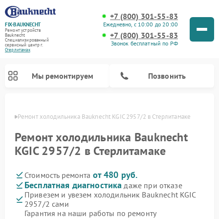
+7 (800) 301-55-83
Ежедневно, с 10:00 до 20:00
FIX-BAUKNECHT
Ремонт устройств
+7 (800) 301-55-83
Bauknecht
Специализированный
Звонок бесплатный по РФ
cервисный центр г.
Стерлитамак
Мы ремонтируем
Позвонить
амаке
Ремонт холодильника Bauknecht KGIC 2957/2 в Стерлитамаке
Ремонт холодильника Bauknecht
KGIC 2957/2 в Стерлитамаке
от 480 руб.
Стоимость ремонта
Ремонт варочных панелей Bauknecht
Ремонт микроволновых печей Bauknecht
Ремонт стиральных машин Bauknecht
Ремонт духовых шкафов Bauknecht
Ремонт посудомоечных машин Bauknecht
Бесплатная диагностика
даже при отказе
Привезем и увезем холодильник Bauknecht KGIC
2957/2 сами
Гарантия на наши работы по ремонту