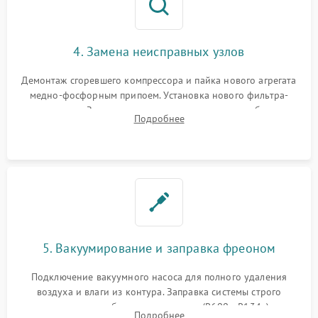
4. Замена неисправных узлов
Демонтаж сгоревшего компрессора и пайка нового агрегата
медно-фосфорным припоем. Установка нового фильтра-
осушителя. Замена изношенных вентиляторов обдува,
Подробнее
сломанных заслонок или поврежденных дверных петель.
5. Вакуумирование и заправка фреоном
Подключение вакуумного насоса для полного удаления
воздуха и влаги из контура. Заправка системы строго
дозированным объемом хладагента (R600a, R134a) по
Подробнее