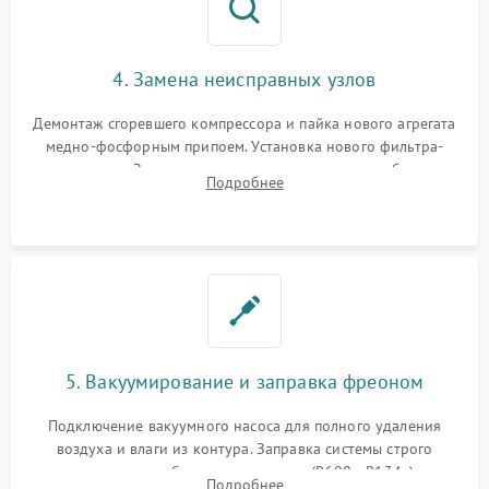
4. Замена неисправных узлов
Демонтаж сгоревшего компрессора и пайка нового агрегата
медно-фосфорным припоем. Установка нового фильтра-
осушителя. Замена изношенных вентиляторов обдува,
Подробнее
сломанных заслонок или поврежденных дверных петель.
5. Вакуумирование и заправка фреоном
Подключение вакуумного насоса для полного удаления
воздуха и влаги из контура. Заправка системы строго
дозированным объемом хладагента (R600a, R134a) по
Подробнее