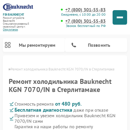
+7 (800) 301-55-83
Ежедневно, с 10:00 до 20:00
FIX-BAUKNECHT
Ремонт устройств
+7 (800) 301-55-83
Bauknecht
Специализированный
Звонок бесплатный по РФ
cервисный центр г.
Стерлитамак
Мы ремонтируем
Позвонить
амаке
Ремонт холодильника Bauknecht KGN 7070/IN в Стерлитамаке
Ремонт холодильника Bauknecht
KGN 7070/IN в Стерлитамаке
от 480 руб.
Стоимость ремонта
Ремонт варочных панелей Bauknecht
Ремонт микроволновых печей Bauknecht
Ремонт стиральных машин Bauknecht
Ремонт духовых шкафов Bauknecht
Ремонт посудомоечных машин Bauknecht
Бесплатная диагностика
даже при отказе
Привезем и увезем холодильник Bauknecht KGN
7070/IN сами
Гарантия на наши работы по ремонту