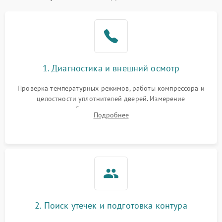
Образование конденсата
1800 ₽
Подробнее →
на стенках
Сбой в работе инвертора
2100 ₽
Подробнее →
1. Диагностика и внешний осмотр
Запах горелого при
2000 ₽
Подробнее →
Проверка температурных режимов, работы компрессора и
работе
целостности уплотнителей дверей. Измерение
сопротивления обмоток мотора, проверка термостата и
Не включается
Подробнее
1000 ₽
Подробнее →
считывание кодов ошибок с электронного дисплея.
холодильник
Проблемы с системой
автоматической
1800 ₽
Подробнее →
разморозки
2. Поиск утечек и подготовка контура