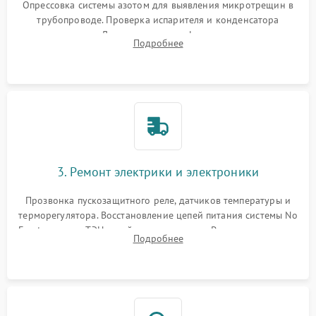
Опрессовка системы азотом для выявления микротрещин в
трубопроводе. Проверка испарителя и конденсатора
течеискателем. Демонтаж старого фильтра-осушителя и
Подробнее
продувка капиллярной трубки для устранения засоров.
3. Ремонт электрики и электроники
Прозвонка пускозащитного реле, датчиков температуры и
терморегулятора. Восстановление цепей питания системы No
Frost, включая ТЭН оттайки и вентилятор. Ремонт или замена
Подробнее
платы управления при сбоях алгоритмов.