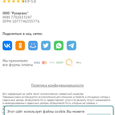
4.9-5.0
ООО "Русервис"
ИНН 7702633247
ОГРН 1077746335776
Поделиться в соц. сетях:
Мы принимаем
все формы оплаты
Политика конфиденциальности
Вся информация на сайте носит исключительно справочный характер.
Товарные знаки используются исключительно для описания устройств, в отношении которых
сервисные центры stl.bauknecht-fix.ru предоставляют услуги по ремонту. Услуги оказываются
в неавторизованных сервисных центрах stl.bauknecht-fix.ru, которые не связаны с
правообладателями товарных знаков или их официальными представителями.
Ремонт осуществляется для устройств, уже введенных в гражданский оборот в соответствии
Этот сайт использует файлы cookie. Вы можете
со статьей 1487 ГК РФ.