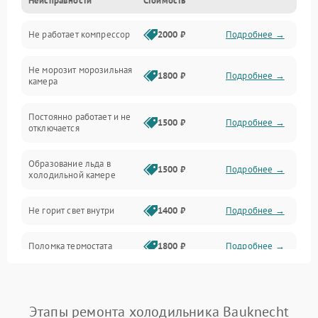
Неисправности
Стоимость
Механика
Не работает компрессор
2000 ₽
Подробнее →
Электропитание
Не морозит морозильная
Дренаж
1800 ₽
Подробнее →
камера
Оттайка
Постоянно работает и не
1500 ₽
Подробнее →
отключается
Программное обеспечение
Образование льда в
1500 ₽
Подробнее →
холодильной камере
Не горит свет внутри
1400 ₽
Подробнее →
Поломка термостата
1800 ₽
Подробнее →
Не работает вентилятор
1800 ₽
Подробнее →
Этапы ремонта холодильника Bauknecht
Поломка системы No Frost
2600 ₽
Подробнее →