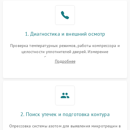
Образование конденсата
1800 ₽
Подробнее →
на стенках
Сбой в работе инвертора
2100 ₽
Подробнее →
1. Диагностика и внешний осмотр
Запах горелого при
2000 ₽
Подробнее →
Проверка температурных режимов, работы компрессора и
работе
целостности уплотнителей дверей. Измерение
сопротивления обмоток мотора, проверка термостата и
Не включается
Подробнее
1000 ₽
Подробнее →
считывание кодов ошибок с электронного дисплея.
холодильник
Проблемы с системой
автоматической
1800 ₽
Подробнее →
разморозки
2. Поиск утечек и подготовка контура
Опрессовка системы азотом для выявления микротрещин в