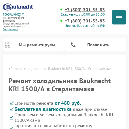
+7 (800) 301-55-83
Ежедневно, с 10:00 до 20:00
FIX-BAUKNECHT
Ремонт устройств
+7 (800) 301-55-83
Bauknecht
Специализированный
Звонок бесплатный по РФ
cервисный центр г.
Стерлитамак
Мы ремонтируем
Позвонить
амаке
Ремонт холодильника Bauknecht KRI 1500/A в Стерлитамаке
Ремонт холодильника Bauknecht
KRI 1500/A в Стерлитамаке
от 480 руб.
Стоимость ремонта
Ремонт варочных панелей Bauknecht
Ремонт микроволновых печей Bauknecht
Ремонт стиральных машин Bauknecht
Ремонт духовых шкафов Bauknecht
Ремонт посудомоечных машин Bauknecht
Бесплатная диагностика
даже при отказе
Привезем и увезем холодильник Bauknecht KRI
1500/A сами
Гарантия на наши работы по ремонту