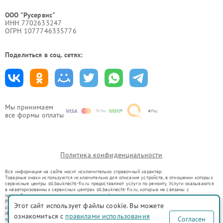
ООО "Русервис"
ИНН 7702633247
ОГРН 1077746335776
Поделиться в соц. сетях:
Мы принимаем
все формы оплаты
Политика конфиденциальности
Вся информация на сайте носит исключительно справочный характер.
Товарные знаки используются исключительно для описания устройств, в отношении которых
сервисные центры stl.bauknecht-fix.ru предоставляют услуги по ремонту. Услуги оказываются
в неавторизованных сервисных центрах stl.bauknecht-fix.ru, которые не связаны с
правообладателями товарных знаков или их официальными представителями.
Ремонт осуществляется для устройств, уже введенных в гражданский оборот в соответствии
Этот сайт использует файлы cookie. Вы можете
со статьей 1487 ГК РФ.
Использование товарных знаков не преследует цели индивидуализации услуг или введения
ознакомиться с
правилами использования
Согласен
потребителей в заблуждение, а служит для информирования о предоставляемых услугах по