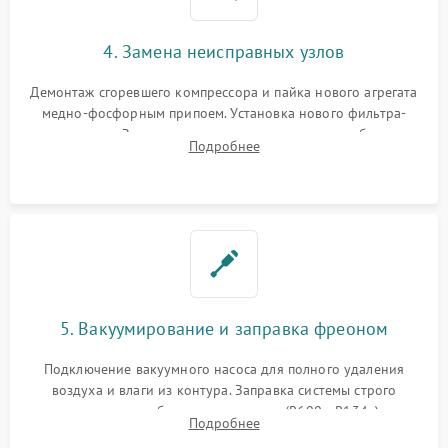
4. Замена неисправных узлов
Демонтаж сгоревшего компрессора и пайка нового агрегата
медно-фосфорным припоем. Установка нового фильтра-
осушителя. Замена изношенных вентиляторов обдува,
Подробнее
сломанных заслонок или поврежденных дверных петель.
5. Вакуумирование и заправка фреоном
Подключение вакуумного насоса для полного удаления
воздуха и влаги из контура. Заправка системы строго
дозированным объемом хладагента (R600a, R134a) по
Подробнее
электронным весам. Контроль рабочего давления в системе.