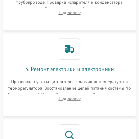
трубопроводе. Проверка испарителя и конденсатора
течеискателем. Демонтаж старого фильтра-осушителя и
Подробнее
продувка капиллярной трубки для устранения засоров.
3. Ремонт электрики и электроники
Прозвонка пускозащитного реле, датчиков температуры и
терморегулятора. Восстановление цепей питания системы No
Frost, включая ТЭН оттайки и вентилятор. Ремонт или замена
Подробнее
платы управления при сбоях алгоритмов.