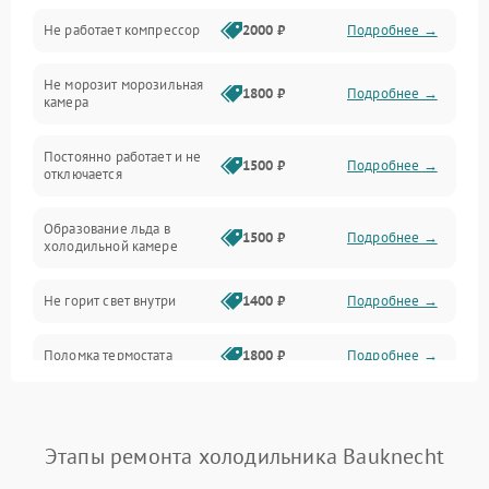
Не работает компрессор
2000 ₽
Подробнее →
Электропитание
Не морозит морозильная
Дренаж
1800 ₽
Подробнее →
камера
Оттайка
Постоянно работает и не
1500 ₽
Подробнее →
отключается
Программное обеспечение
Образование льда в
1500 ₽
Подробнее →
холодильной камере
Не горит свет внутри
1400 ₽
Подробнее →
Поломка термостата
1800 ₽
Подробнее →
Не работает вентилятор
1800 ₽
Подробнее →
Этапы ремонта холодильника Bauknecht
Поломка системы No Frost
2600 ₽
Подробнее →