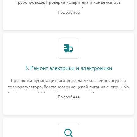
трубопроводе. Проверка испарителя и конденсатора
течеискателем. Демонтаж старого фильтра-осушителя и
Подробнее
продувка капиллярной трубки для устранения засоров.
3. Ремонт электрики и электроники
Прозвонка пускозащитного реле, датчиков температуры и
терморегулятора. Восстановление цепей питания системы No
Frost, включая ТЭН оттайки и вентилятор. Ремонт или замена
Подробнее
платы управления при сбоях алгоритмов.