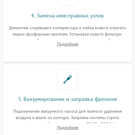
4. Замена неисправных узлов
Демонтаж сгоревшего компрессора и пайка нового агрегата
медно-фосфорным припоем. Установка нового фильтра-
осушителя. Замена изношенных вентиляторов обдува,
Подробнее
сломанных заслонок или поврежденных дверных петель.
5. Вакуумирование и заправка фреоном
Подключение вакуумного насоса для полного удаления
воздуха и влаги из контура. Заправка системы строго
дозированным объемом хладагента (R600a, R134a) по
Подробнее
электронным весам. Контроль рабочего давления в системе.