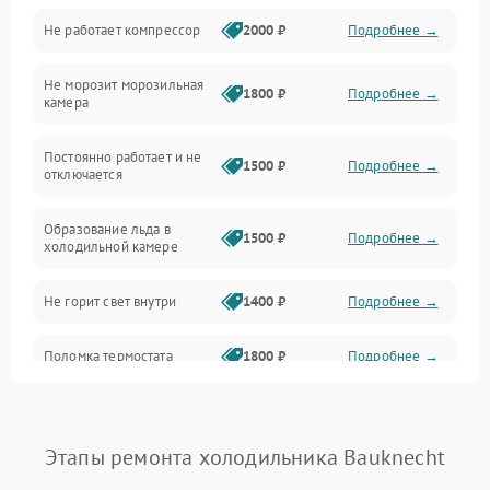
Не работает компрессор
2000 ₽
Подробнее →
Электропитание
Не морозит морозильная
Дренаж
1800 ₽
Подробнее →
камера
Оттайка
Постоянно работает и не
1500 ₽
Подробнее →
отключается
Программное обеспечение
Образование льда в
1500 ₽
Подробнее →
холодильной камере
Не горит свет внутри
1400 ₽
Подробнее →
Поломка термостата
1800 ₽
Подробнее →
Не работает вентилятор
1800 ₽
Подробнее →
Этапы ремонта холодильника Bauknecht
Поломка системы No Frost
2600 ₽
Подробнее →