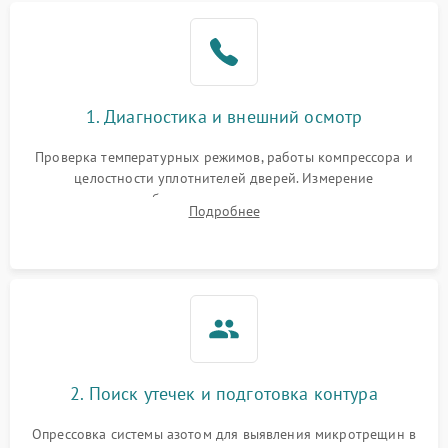
Образование конденсата
1800 ₽
Подробнее →
на стенках
Сбой в работе инвертора
2100 ₽
Подробнее →
1. Диагностика и внешний осмотр
Запах горелого при
2000 ₽
Подробнее →
Проверка температурных режимов, работы компрессора и
работе
целостности уплотнителей дверей. Измерение
сопротивления обмоток мотора, проверка термостата и
Не включается
Подробнее
1000 ₽
Подробнее →
считывание кодов ошибок с электронного дисплея.
холодильник
Проблемы с системой
автоматической
1800 ₽
Подробнее →
разморозки
2. Поиск утечек и подготовка контура
Опрессовка системы азотом для выявления микротрещин в