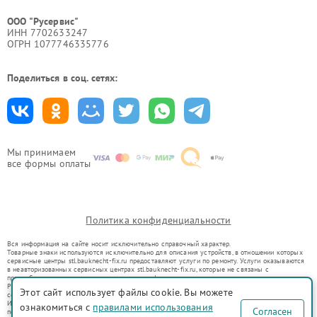
ООО "Русервис"
ИНН 7702633247
ОГРН 1077746335776
Поделиться в соц. сетях:
Мы принимаем
все формы оплаты
Политика конфиденциальности
Вся информация на сайте носит исключительно справочный характер.
Товарные знаки используются исключительно для описания устройств, в отношении которых
сервисные центры stl.bauknecht-fix.ru предоставляют услуги по ремонту. Услуги оказываются
в неавторизованных сервисных центрах stl.bauknecht-fix.ru, которые не связаны с
правообладателями товарных знаков или их официальными представителями.
Ремонт осуществляется для устройств, уже введенных в гражданский оборот в соответствии
Этот сайт использует файлы cookie. Вы можете
со статьей 1487 ГК РФ.
Использование товарных знаков не преследует цели индивидуализации услуг или введения
ознакомиться с
правилами использования
Согласен
потребителей в заблуждение, а служит для информирования о предоставляемых услугах по