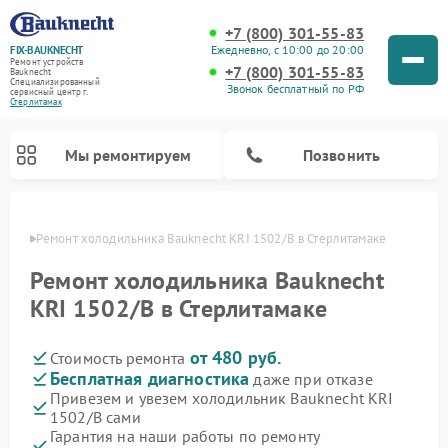
+7 (800) 301-55-83
Ежедневно, с 10:00 до 20:00
FIX-BAUKNECHT
Ремонт устройств
+7 (800) 301-55-83
Bauknecht
Специализированный
Звонок бесплатный по РФ
cервисный центр г.
Стерлитамак
Мы ремонтируем
Позвонить
амаке
Ремонт холодильника Bauknecht KRI 1502/B в Стерлитамаке
Ремонт холодильника Bauknecht
KRI 1502/B в Стерлитамаке
от 480 руб.
Стоимость ремонта
Ремонт варочных панелей Bauknecht
Ремонт микроволновых печей Bauknecht
Ремонт стиральных машин Bauknecht
Ремонт духовых шкафов Bauknecht
Ремонт посудомоечных машин Bauknecht
Бесплатная диагностика
даже при отказе
Привезем и увезем холодильник Bauknecht KRI
1502/B сами
Гарантия на наши работы по ремонту