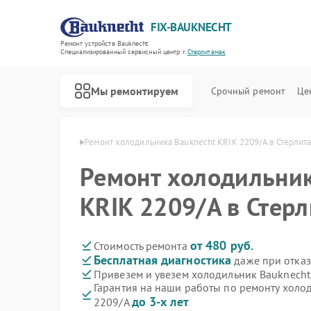
FIX-BAUKNECHT
Ремонт устройств Bauknecht
Специализированный cервисный центр г.
Стерлитамак
Мы ремонтируем
Срочный ремонт
Це
echt в Стерлитамаке
Ремонт холодильника Bauknecht KRIK 2209/A в Стерлит
Ремонт холодильник
KRIK 2209/A в Стер
Ремонт варочных панелей Bauknecht
Ремонт духовых шкафов Bauknecht
Ремонт микроволновых печей Bauknecht
Ремонт посудомоечных машин Bauknecht
Ремонт стиральных машин Bauknecht
от 480 руб.
Стоимость ремонта
Бесплатная диагностика
даже при отказ
Привезем и увезем холодильник Bauknecht
Гарантия на наши работы по ремонту холо
до 3-х лет
2209/A