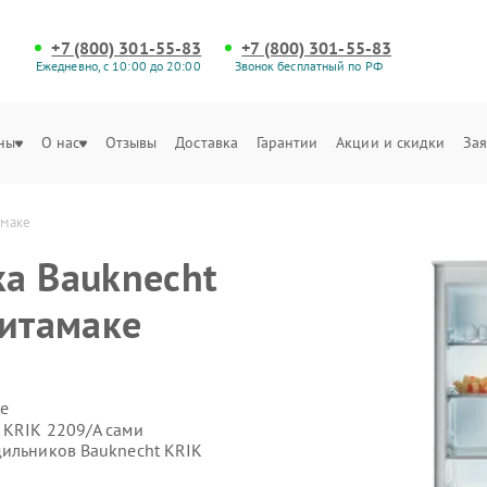
+7 (800) 301-55-83
+7 (800) 301-55-83
Ежедневно, с 10:00 до 20:00
Звонок бесплатный по РФ
ны
О нас
Отзывы
Доставка
Гарантии
Акции и скидки
Зая
амаке
а Bauknecht
литамаке
е
 KRIK 2209/A сами
дильников Bauknecht KRIK