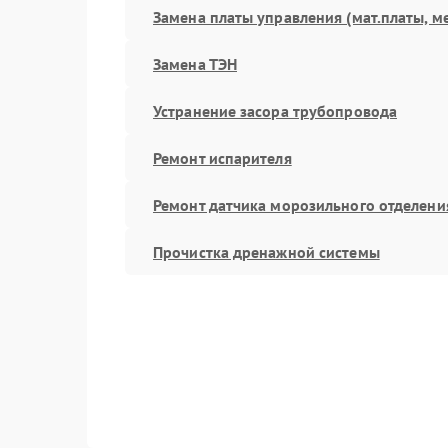
Замена платы управления (мат.платы, м
Замена ТЭН
Устранение засора трубопровода
Ремонт испарителя
Ремонт датчика морозильного отделени
Прочистка дренажной системы