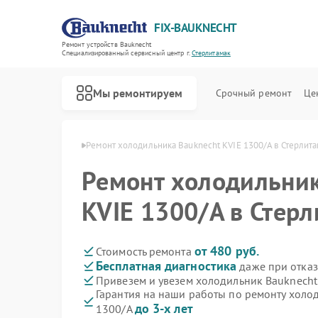
FIX-BAUKNECHT
Ремонт устройств Bauknecht
Специализированный cервисный центр г.
Стерлитамак
Мы ремонтируем
Срочный ремонт
Це
echt в Стерлитамаке
Ремонт холодильника Bauknecht KVIE 1300/A в Стерлит
Ремонт холодильник
KVIE 1300/A в Стер
Ремонт варочных панелей Bauknecht
Ремонт духовых шкафов Bauknecht
Ремонт микроволновых печей Bauknecht
Ремонт посудомоечных машин Bauknecht
Ремонт стиральных машин Bauknecht
от 480 руб.
Стоимость ремонта
Бесплатная диагностика
даже при отказ
Привезем и увезем холодильник Bauknecht
Гарантия на наши работы по ремонту холо
до 3-х лет
1300/A