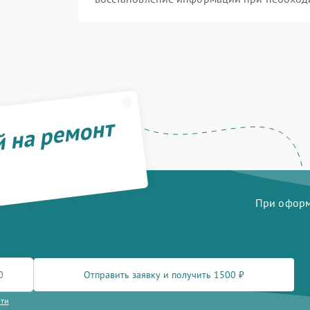
й на ремонт
При оформл
Отправить заявку и получить 1500 ₽
сти