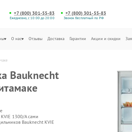
+7 (800) 301-55-83
+7 (800) 301-55-83
Ежедневно, с 10:00 до 20:00
Звонок бесплатный по РФ
ны
О нас
Отзывы
Доставка
Гарантии
Акции и скидки
Зая
амаке
а Bauknecht
литамаке
е
 KVIE 1300/A сами
дильников Bauknecht KVIE