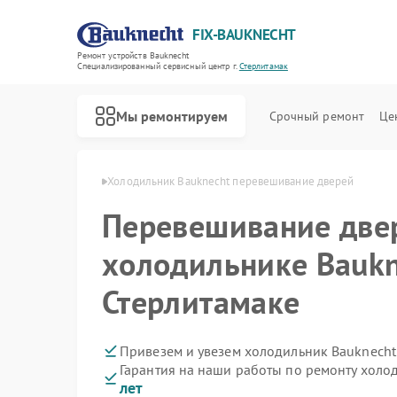
FIX-BAUKNECHT
Ремонт устройств Bauknecht
Специализированный cервисный центр г.
Стерлитамак
Мы ремонтируем
Срочный ремонт
Це
echt в Стерлитамаке
Холодильник Bauknecht перевешивание дверей
Перевешивание две
холодильнике Baukn
Стерлитамаке
Ремонт варочных панелей Bauknecht
Ремонт духовых шкафов Bauknecht
Ремонт микроволновых печей Bauknecht
Ремонт посудомоечных машин Bauknecht
Ремонт стиральных машин Bauknecht
Привезем и увезем холодильник Bauknecht
Гарантия на наши работы по ремонту холо
лет