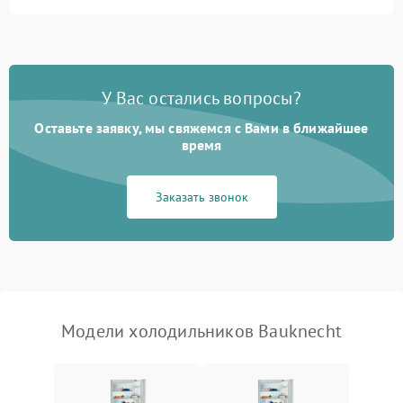
Не работает вентилятор
1800 ₽
Подробнее →
Поломка системы No Frost
2600 ₽
Подробнее →
У Вас остались вопросы?
Оставьте заявку, мы свяжемся с Вами в ближайшее
Образование конденсата
1800 ₽
Подробнее →
на стенках
время
Сбой в работе инвертора
2100 ₽
Подробнее →
Заказать звонок
Запах горелого при
2000 ₽
Подробнее →
работе
Не включается
1000 ₽
Подробнее →
холодильник
Модели холодильников Bauknecht
Проблемы с системой
автоматической
1800 ₽
Подробнее →
разморозки