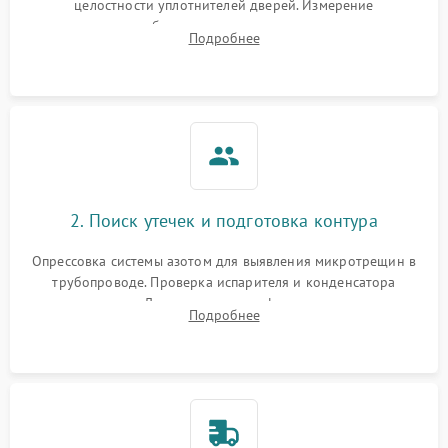
целостности уплотнителей дверей. Измерение
сопротивления обмоток мотора, проверка термостата и
Подробнее
считывание кодов ошибок с электронного дисплея.
2. Поиск утечек и подготовка контура
Опрессовка системы азотом для выявления микротрещин в
трубопроводе. Проверка испарителя и конденсатора
течеискателем. Демонтаж старого фильтра-осушителя и
Подробнее
продувка капиллярной трубки для устранения засоров.