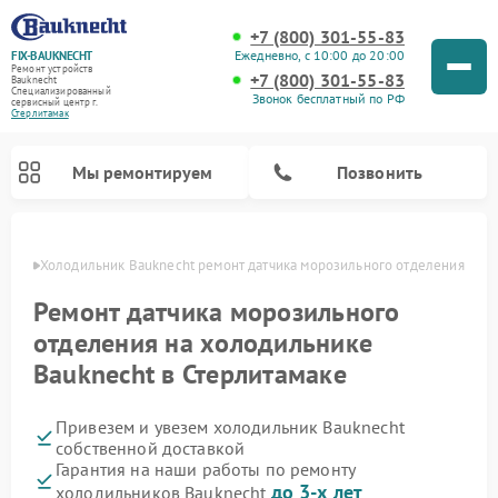
+7 (800) 301-55-83
Ежедневно, с 10:00 до 20:00
FIX-BAUKNECHT
Ремонт устройств
+7 (800) 301-55-83
Bauknecht
Специализированный
Звонок бесплатный по РФ
cервисный центр г.
Стерлитамак
Мы ремонтируем
Позвонить
амаке
Холодильник Bauknecht ремонт датчика морозильного отделения
Ремонт датчика морозильного
отделения на холодильнике
Bauknecht в Стерлитамаке
Ремонт варочных панелей Bauknecht
Ремонт микроволновых печей Bauknecht
Ремонт стиральных машин Bauknecht
Ремонт духовых шкафов Bauknecht
Ремонт посудомоечных машин Bauknecht
Привезем и увезем холодильник Bauknecht
собственной доставкой
Гарантия на наши работы по ремонту
до 3-х лет
холодильников Bauknecht