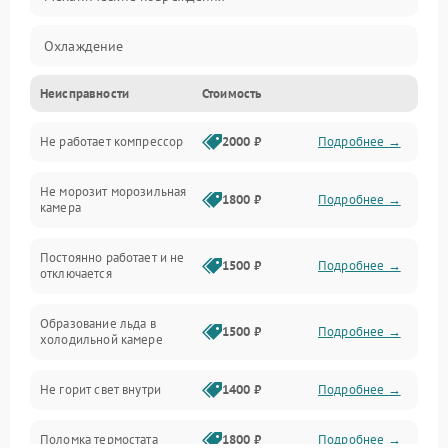
Охлаждение
Неисправности
Стоимость
Механика
Не работает компрессор
2000 ₽
Подробнее →
Электропитание
Не морозит морозильная
Дренаж
1800 ₽
Подробнее →
камера
Оттайка
Постоянно работает и не
1500 ₽
Подробнее →
отключается
Программное обеспечение
Образование льда в
1500 ₽
Подробнее →
холодильной камере
Не горит свет внутри
1400 ₽
Подробнее →
Поломка термостата
1800 ₽
Подробнее →