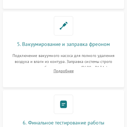
5. Вакуумирование и заправка фреоном
Подключение вакуумного насоса для полного удаления
воздуха и влаги из контура. Заправка системы строго
дозированным объемом хладагента (R600a, R134a) по
Подробнее
электронным весам. Контроль рабочего давления в системе.
6. Финальное тестирование работы