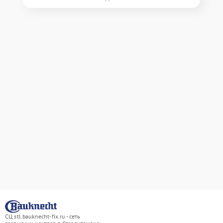
СЦ stl.bauknecht-fix.ru - сеть