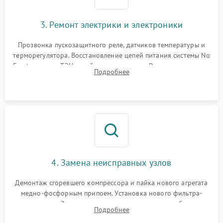
3. Ремонт электрики и электроники
Прозвонка пускозащитного реле, датчиков температуры и
терморегулятора. Восстановление цепей питания системы No
Frost, включая ТЭН оттайки и вентилятор. Ремонт или замена
Подробнее
платы управления при сбоях алгоритмов.
4. Замена неисправных узлов
Демонтаж сгоревшего компрессора и пайка нового агрегата
медно-фосфорным припоем. Установка нового фильтра-
осушителя. Замена изношенных вентиляторов обдува,
Подробнее
сломанных заслонок или поврежденных дверных петель.