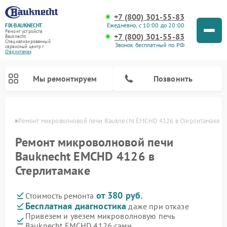
+7 (800) 301-55-83
Ежедневно, с 10:00 до 20:00
FIX-BAUKNECHT
Ремонт устройств
+7 (800) 301-55-83
Bauknecht
Специализированный
Звонок бесплатный по РФ
cервисный центр г.
Стерлитамак
Мы ремонтируем
Позвонить
амаке
Ремонт микроволновой печи Bauknecht EMCHD 4126 в Стерлитамаке
Ремонт микроволновой печи
Bauknecht EMCHD 4126 в
Стерлитамаке
Ремонт варочных панелей Bauknecht
Ремонт посудомоечных машин Bauknecht
Ремонт холодильников Bauknecht
Ремонт духовых шкафов Bauknecht
Ремонт стиральных машин Bauknecht
от 380 руб.
Стоимость ремонта
Бесплатная диагностика
даже при отказе
Привезем и увезем микроволновую печь
Bauknecht EMCHD 4126 сами