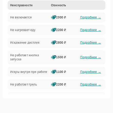
Неисправности
Стоимость
Дверца и корпус
Не включается
2500 ₽
Подробнее →
Механика и внутренние элементы
Не нагревает еду
2200 ₽
Подробнее →
Механические повреждения
Искажение дисплея
2800 ₽
Подробнее →
Питание и запуск
Не работает кнопка
Нагрев и приготовление
1500 ₽
Подробнее →
запуска
Программное обеспечение
Искры внутри при работе
1100 ₽
Подробнее →
Не работает гриль
2200 ₽
Подробнее →
Перегрев или отключение
2400 ₽
Подробнее →
во время работы