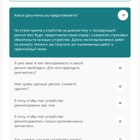
Какие документы вы предоставляете?
На этапе приема устройства на диагностику и последующий
ремонт вам будет предоставлен заказ-наряд с указанием страховых
обязательств на ваше устройство. Далее, после выполнения работ
по ремонту техники, вы получите акт выполненных работ и
гарантийный талон.
Я уже знаю в чем неисправность и какой
ремонт необходим. Для чего проводить
диагностику?
Мне нужен срочный ремонт. Сможете
сделать?
Я хочу, чтобы мое устройство
ремонтировали при мне.
Я хочу, чтобы мое устройство
ремонтировалось только оригинальными
запчастями.
Как я узнаю, что мое устройство готово?