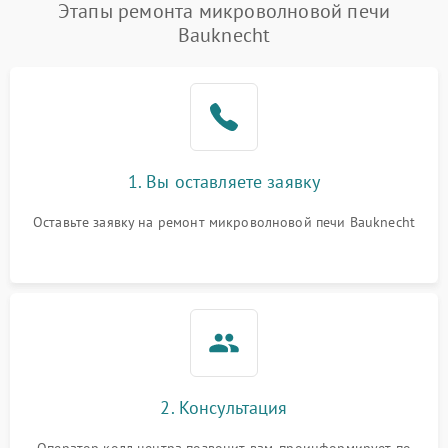
Появление запаха гари
2400 ₽
Подробнее →
Этапы ремонта микроволновой печи
Bauknecht
Проблемы с вентилятором
2000 ₽
Подробнее →
Поломка системы
2200 ₽
Подробнее →
охлаждения
Не работают сенсорные
2400 ₽
Подробнее →
1. Вы оставляете заявку
кнопки
Оставьте заявку на ремонт микроволновой печи Bauknecht
Не горит подсветка
2000 ₽
Подробнее →
Сломался трансформатор
1000 ₽
Подробнее →
2. Консультация