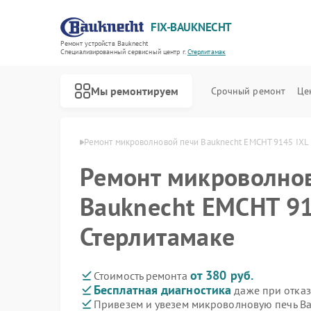
FIX-BAUKNECHT
Ремонт устройств Bauknecht
Специализированный cервисный центр г.
Стерлитамак
Мы ремонтируем
Срочный ремонт
Це
cht в Стерлитамаке
Ремонт микроволновой печи Bauknecht EMCHT 9145 IXL 
Ремонт микроволно
Bauknecht EMCHT 91
Стерлитамаке
Ремонт варочных панелей Bauknecht
Ремонт духовых шкафов Bauknecht
Ремонт посудомоечных машин Bauknecht
Ремонт стиральных машин Bauknecht
Ремонт холодильников Bauknecht
от 380 руб.
Стоимость ремонта
Бесплатная диагностика
даже при отказ
Привезем и увезем микроволновую печь Ba