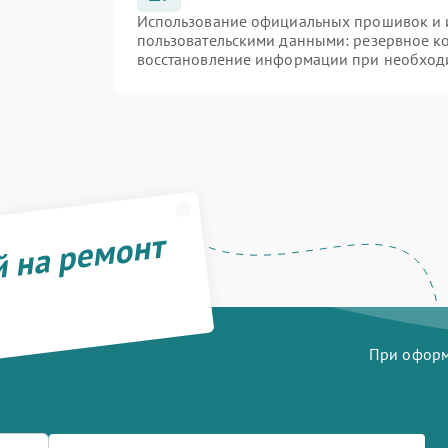
Использование официальных прошивок и и
пользовательскими данными: резервное к
восстановление информации при необход
й на ремонт
При оформл