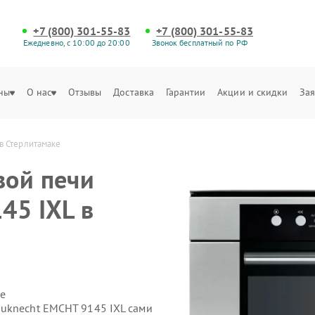
+7 (800) 301-55-83
+7 (800) 301-55-83
Ежедневно, с 10:00 до 20:00
Звонок бесплатный по РФ
ны
О нас
Отзывы
Доставка
Гарантии
Акции и скидки
Зая
в Стерлитамаке
вой печи
45 IXL в
е
uknecht EMCHT 9145 IXL сами