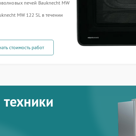
роволновых печей Bauknecht MW
knecht MW 122 SL в течении
нать стоимость работ
 техники