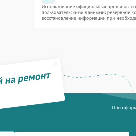
Использование официальных прошивок и и
пользовательскими данными: резервное к
восстановление информации при необход
й на ремонт
При оформл