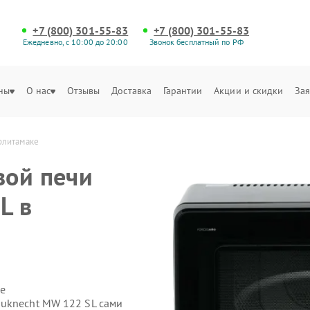
+7 (800) 301-55-83
+7 (800) 301-55-83
Ежедневно, с 10:00 до 20:00
Звонок бесплатный по РФ
ны
О нас
Отзывы
Доставка
Гарантии
Акции и скидки
Зая
рлитамаке
вой печи
L в
е
auknecht MW 122 SL сами