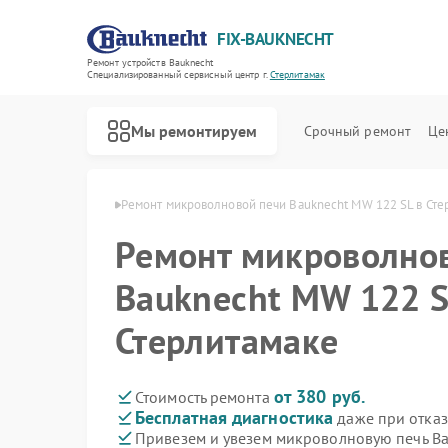
FIX-BAUKNECHT
Ремонт устройств Bauknecht
Специализированный cервисный центр г.
Стерлитамак
Мы ремонтируем
Срочный ремонт
Це
cht в Стерлитамаке
Ремонт микроволновой печи Bauknecht MW 122 SL в Сте
Ремонт микроволно
Bauknecht MW 122 S
Стерлитамаке
Ремонт варочных панелей Bauknecht
Ремонт духовых шкафов Bauknecht
Ремонт посудомоечных машин Bauknecht
Ремонт стиральных машин Bauknecht
Ремонт холодильников Bauknecht
от 380 руб.
Стоимость ремонта
Бесплатная диагностика
даже при отказ
Привезем и увезем микроволновую печь B