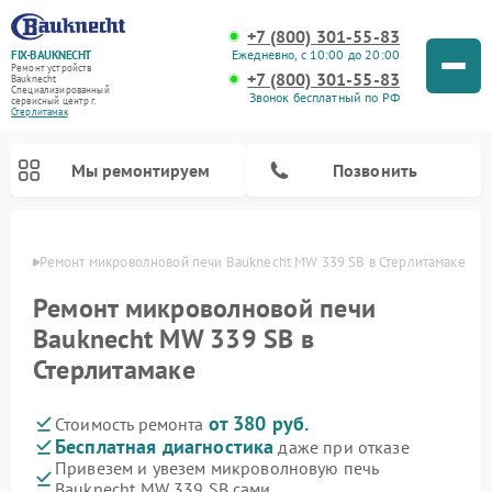
+7 (800) 301-55-83
Ежедневно, с 10:00 до 20:00
FIX-BAUKNECHT
Ремонт устройств
+7 (800) 301-55-83
Bauknecht
Специализированный
Звонок бесплатный по РФ
cервисный центр г.
Стерлитамак
Мы ремонтируем
Позвонить
амаке
Ремонт микроволновой печи Bauknecht MW 339 SB в Стерлитамаке
Ремонт микроволновой печи
Bauknecht MW 339 SB в
Стерлитамаке
Ремонт варочных панелей Bauknecht
Ремонт посудомоечных машин Bauknecht
Ремонт холодильников Bauknecht
Ремонт духовых шкафов Bauknecht
Ремонт стиральных машин Bauknecht
от 380 руб.
Стоимость ремонта
Бесплатная диагностика
даже при отказе
Привезем и увезем микроволновую печь
Bauknecht MW 339 SB сами