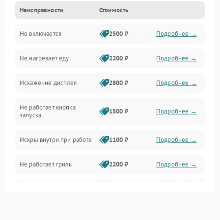
Неисправности
Стоимость
Дверца и корпус
Не включается
2500 ₽
Подробнее →
Механика и внутренние элементы
Не нагревает еду
2200 ₽
Подробнее →
Механические повреждения
Искажение дисплея
2800 ₽
Подробнее →
Питание и запуск
Не работает кнопка
Нагрев и приготовление
1500 ₽
Подробнее →
запуска
Программное обеспечение
Искры внутри при работе
1100 ₽
Подробнее →
Не работает гриль
2200 ₽
Подробнее →
Перегрев или отключение
2400 ₽
Подробнее →
во время работы