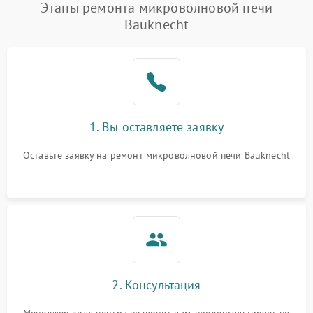
Появление запаха гари
2400 ₽
Подробнее →
Этапы ремонта микроволновой печи
Bauknecht
Проблемы с вентилятором
2000 ₽
Подробнее →
Поломка системы
2200 ₽
Подробнее →
охлаждения
Не работают сенсорные
2400 ₽
Подробнее →
1. Вы оставляете заявку
кнопки
Оставьте заявку на ремонт микроволновой печи Bauknecht
Не горит подсветка
2000 ₽
Подробнее →
Сломался трансформатор
1000 ₽
Подробнее →
2. Консультация