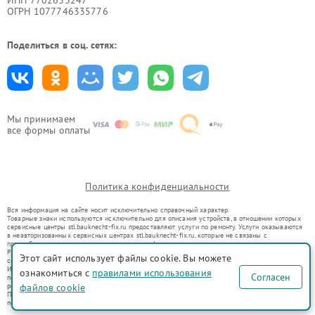
ОГРН 1077746335776
Поделиться в соц. сетях:
Мы принимаем
все формы оплаты
Политика конфиденциальности
Вся информация на сайте носит исключительно справочный характер.
Товарные знаки используются исключительно для описания устройств, в отношении которых
сервисные центры stl.bauknecht-fix.ru предоставляют услуги по ремонту. Услуги оказываются
в неавторизованных сервисных центрах stl.bauknecht-fix.ru, которые не связаны с
правообладателями товарных знаков или их официальными представителями.
Ремонт осуществляется для устройств, уже введенных в гражданский оборот в соответствии
Этот сайт использует файлы cookie. Вы можете
со статьей 1487 ГК РФ.
Использование товарных знаков не преследует цели индивидуализации услуг или введения
ознакомиться с
правилами использования
Согласен
потребителей в заблуждение, а служит для информирования о предоставляемых услугах по
ремонту техники указанных брендов.
файлов cookie
Представленная на сайте информация не является публичной офертой, определяемой
положениями Статьи 437(2) Гражданского кодекса РФ