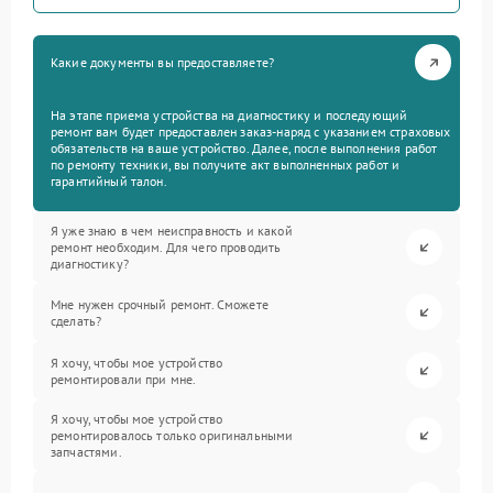
Какие документы вы предоставляете?
На этапе приема устройства на диагностику и последующий
ремонт вам будет предоставлен заказ-наряд с указанием страховых
обязательств на ваше устройство. Далее, после выполнения работ
по ремонту техники, вы получите акт выполненных работ и
гарантийный талон.
Я уже знаю в чем неисправность и какой
ремонт необходим. Для чего проводить
диагностику?
Мне нужен срочный ремонт. Сможете
сделать?
Я хочу, чтобы мое устройство
ремонтировали при мне.
Я хочу, чтобы мое устройство
ремонтировалось только оригинальными
запчастями.