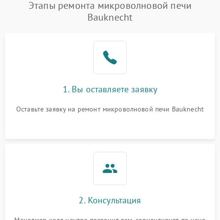
Появление запаха гари
2400 ₽
Подробнее →
Этапы ремонта микроволновой печи
Bauknecht
Проблемы с вентилятором
2000 ₽
Подробнее →
Поломка системы
2200 ₽
Подробнее →
охлаждения
Не работают сенсорные
2400 ₽
Подробнее →
1. Вы оставляете заявку
кнопки
Оставьте заявку на ремонт микроволновой печи Bauknecht
Не горит подсветка
2000 ₽
Подробнее →
Сломался трансформатор
1000 ₽
Подробнее →
2. Консультация