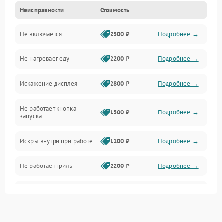
Неисправности
Стоимость
Дверца и корпус
Не включается
2500 ₽
Подробнее →
Механика и внутренние элементы
Не нагревает еду
2200 ₽
Подробнее →
Механические повреждения
Искажение дисплея
2800 ₽
Подробнее →
Питание и запуск
Не работает кнопка
Нагрев и приготовление
1500 ₽
Подробнее →
запуска
Программное обеспечение
Искры внутри при работе
1100 ₽
Подробнее →
Не работает гриль
2200 ₽
Подробнее →
Перегрев или отключение
2400 ₽
Подробнее →
во время работы