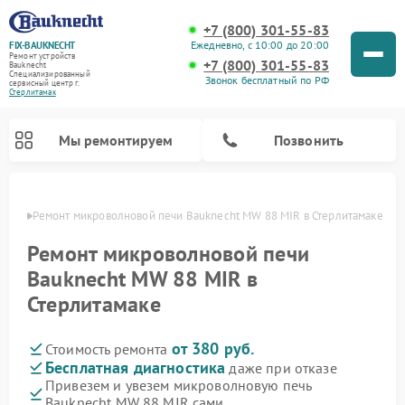
+7 (800) 301-55-83
Ежедневно, с 10:00 до 20:00
FIX-BAUKNECHT
Ремонт устройств
+7 (800) 301-55-83
Bauknecht
Специализированный
Звонок бесплатный по РФ
cервисный центр г.
Стерлитамак
Мы ремонтируем
Позвонить
амаке
Ремонт микроволновой печи Bauknecht MW 88 MIR в Стерлитамаке
Ремонт микроволновой печи
Bauknecht MW 88 MIR в
Стерлитамаке
Ремонт варочных панелей Bauknecht
Ремонт посудомоечных машин Bauknecht
Ремонт холодильников Bauknecht
Ремонт духовых шкафов Bauknecht
Ремонт стиральных машин Bauknecht
от 380 руб.
Стоимость ремонта
Бесплатная диагностика
даже при отказе
Привезем и увезем микроволновую печь
Bauknecht MW 88 MIR сами