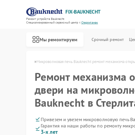
FIX-BAUKNECHT
Ремонт устройств Bauknecht
Специализированный cервисный центр г.
Стерлитамак
Мы ремонтируем
Срочный ремонт
Це
cht в Стерлитамаке
Микроволновая печь Bauknecht ремонт механизма откр
Ремонт механизма 
двери на микроволн
Bauknecht в Стерли
Ремонт варочных панелей Bauknecht
Ремонт духовых шкафов Bauknecht
Ремонт посудомоечных машин Bauknecht
Ремонт стиральных машин Bauknecht
Ремонт холодильников Bauknecht
Привезем и увезем микроволновую печь Ba
Гарантия на наши работы по ремонту мик
3-х лет