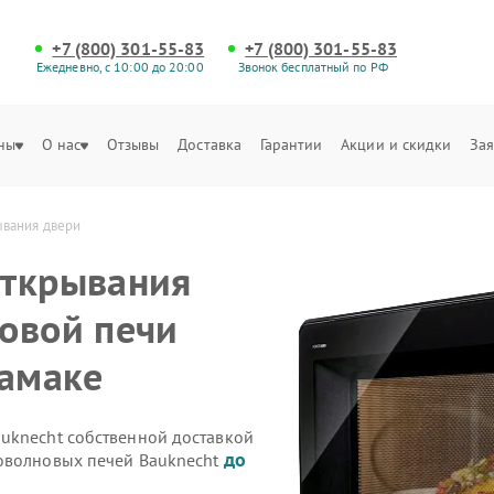
+7 (800) 301-55-83
+7 (800) 301-55-83
Ежедневно, с 10:00 до 20:00
Звонок бесплатный по РФ
ны
О нас
Отзывы
Доставка
Гарантии
Акции и скидки
Зая
ывания двери
открывания
овой печи
тамаке
uknecht собственной доставкой
до
роволновых печей Bauknecht