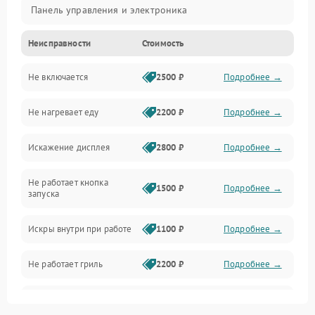
Панель управления и электроника
Неисправности
Стоимость
Дверца и корпус
Не включается
2500 ₽
Подробнее →
Механика и внутренние элементы
Не нагревает еду
2200 ₽
Подробнее →
Механические повреждения
Искажение дисплея
2800 ₽
Подробнее →
Питание и запуск
Не работает кнопка
Нагрев и приготовление
1500 ₽
Подробнее →
запуска
Программное обеспечение
Искры внутри при работе
1100 ₽
Подробнее →
Не работает гриль
2200 ₽
Подробнее →
Перегрев или отключение
2400 ₽
Подробнее →
во время работы