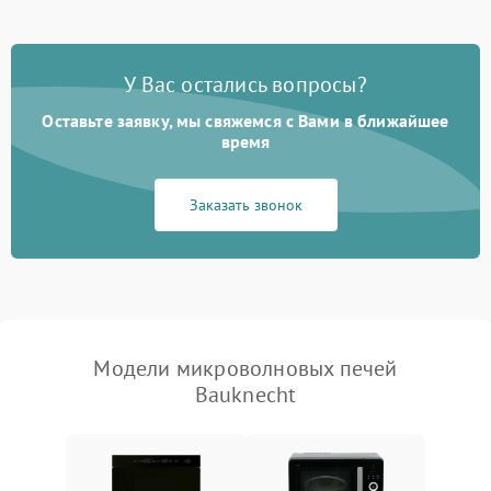
Появление запаха гари
2400 ₽
Подробнее →
У Вас остались вопросы?
Проблемы с вентилятором
2000 ₽
Подробнее →
Оставьте заявку, мы свяжемся с Вами в ближайшее
время
Поломка системы
2200 ₽
Подробнее →
охлаждения
Заказать звонок
Не работают сенсорные
2400 ₽
Подробнее →
кнопки
Не горит подсветка
2000 ₽
Подробнее →
Сломался трансформатор
1000 ₽
Подробнее →
Модели микроволновых печей
Bauknecht