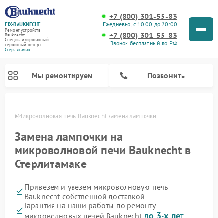
+7 (800) 301-55-83
Ежедневно, с 10:00 до 20:00
FIX-BAUKNECHT
Ремонт устройств
+7 (800) 301-55-83
Bauknecht
Специализированный
Звонок бесплатный по РФ
cервисный центр г.
Стерлитамак
Мы ремонтируем
Позвонить
амаке
Микроволновая печь Bauknecht замена лампочки
Замена лампочки на
микроволновой печи Bauknecht в
Стерлитамаке
Ремонт варочных панелей Bauknecht
Ремонт посудомоечных машин Bauknecht
Ремонт холодильников Bauknecht
Ремонт духовых шкафов Bauknecht
Ремонт стиральных машин Bauknecht
Привезем и увезем микроволновую печь
Bauknecht собственной доставкой
Гарантия на наши работы по ремонту
до 3-х лет
микроволновых печей Bauknecht