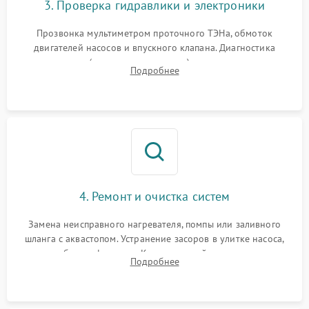
3. Проверка гидравлики и электроники
Прозвонка мультиметром проточного ТЭНа, обмоток
двигателей насосов и впускного клапана. Диагностика
прессостата (датчика уровня воды), датчика мутности,
Подробнее
концевика дверцы и электронного модуля управления.
4. Ремонт и очистка систем
Замена неисправного нагревателя, помпы или заливного
шланга с аквастопом. Устранение засоров в улитке насоса,
патрубках и фильтрах. Компонентный ремонт платы
Подробнее
управления, восстановление поврежденной проводки.