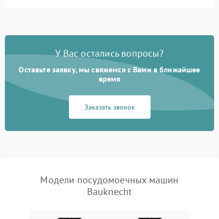
Не запускается цикл
1800 ₽
Подробнее →
стирки
Проблемы с набором
1800 ₽
Подробнее →
воды
У Вас остались вопросы?
Оставьте заявку, мы свяжемся с Вами в ближайшее
Не работает сушилка
2100 ₽
Подробнее →
время
Сбои в работе таймера
1700 ₽
Подробнее →
Заказать звонок
Проблемы с
2100 ₽
Подробнее →
циркуляционным насосом
Модели посудомоечных машин
Bauknecht