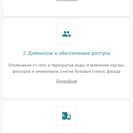
разбрызгивателей или срабатывание системы защиты
аквастоп.
2. Демонтаж и обеспечение доступа
Отключение от сети и перекрытие воды. Извлечение корзин,
фильтров и импеллеров. Снятие боковых стенок, фасада
дверцы или нижнего поддона для прямого доступа к
Подробнее
циркуляционному насосу, ТЭНу и сливной помпе.