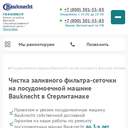
+7 (800) 301-55-83
Ежедневно, с 10:00 до 20:00
FIX-BAUKNECHT
Ремонт устройств
+7 (800) 301-55-83
Bauknecht
Специализированный
Звонок бесплатный по РФ
cервисный центр г.
Стерлитамак
Мы ремонтируем
Позвонить
амаке
Посудомоечная машина Bauknecht чистка заливного фильтра-сеточки
Чистка заливного фильтра-сеточки
на посудомоечной машине
Bauknecht в Стерлитамаке
Ремонт варочных панелей Bauknecht
Ремонт микроволновых печей Bauknecht
Ремонт холодильников Bauknecht
Ремонт духовых шкафов Bauknecht
Ремонт стиральных машин Bauknecht
Привезем и увезем посудомоечную машину
Bauknecht собственной доставкой
Гарантия на наши работы по ремонту
до 3-х лет
посудомоечных машин Bauknecht