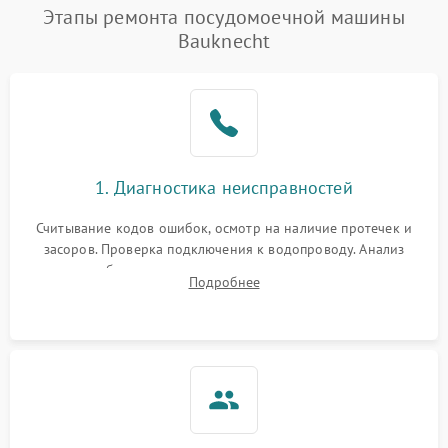
Проблемы с набором
Этапы ремонта посудомоечной машины
1800 ₽
Подробнее →
воды
Bauknecht
Не работает сушилка
2100 ₽
Подробнее →
Сбои в работе таймера
1700 ₽
Подробнее →
Проблемы с
2100 ₽
Подробнее →
1. Диагностика неисправностей
циркуляционным насосом
Считывание кодов ошибок, осмотр на наличие протечек и
засоров. Проверка подключения к водопроводу. Анализ
жалоб на отсутствие слива, нагрева, вращения
Подробнее
разбрызгивателей или срабатывание системы защиты
аквастоп.