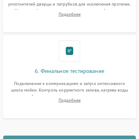
уплотнителей дверцы и патрубков для исключения протечек.
Надежная фиксация хомутов гидравлической системы,
Подробнее
сборка корпуса и установка датчика поплавка.
6. Финальное тестирование
Подключение к коммуникациям и запуск интенсивного
цикла мойки. Контроль корректного залива, нагрева воды
до нужной температуры, отсутствия посторонних шумов,
Подробнее
штатного слива и абсолютной сухости в поддоне.