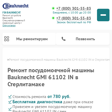
+7 (800) 301-55-83
Ежедневно, с 10:00 до 20:00
FIX-BAUKNECHT
Ремонт устройств
+7 (800) 301-55-83
Bauknecht
Специализированный
Звонок бесплатный по РФ
cервисный центр г.
Стерлитамак
Мы ремонтируем
Позвонить
амаке
Ремонт посудомоечной машины Bauknecht GMI 61102 IN в Стерлитама
Ремонт посудомоечной машины
Bauknecht GMI 61102 IN в
Стерлитамаке
Ремонт варочных панелей Bauknecht
Ремонт микроволновых печей Bauknecht
Ремонт холодильников Bauknecht
Ремонт духовых шкафов Bauknecht
Ремонт стиральных машин Bauknecht
от 780 руб.
Стоимость ремонта
Бесплатная диагностика
даже при отказе
Привезем и увезем посудомоечную машину
Bauknecht GMI 61102 IN сами