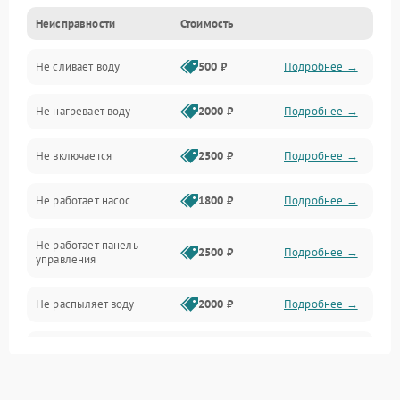
Неисправности
Стоимость
Управление
Не сливает воду
500 ₽
Подробнее →
Электропитание
Не нагревает воду
2000 ₽
Подробнее →
Датчики
Не включается
2500 ₽
Подробнее →
Нагрев
Не работает насос
1800 ₽
Подробнее →
Вода
Не работает панель
Гигиена
2500 ₽
Подробнее →
управления
Программное обеспечение
Не распыляет воду
2000 ₽
Подробнее →
Не запускается цикл
1800 ₽
Подробнее →
стирки