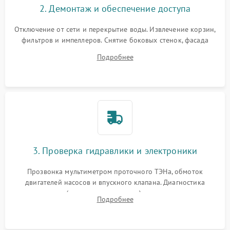
2. Демонтаж и обеспечение доступа
Отключение от сети и перекрытие воды. Извлечение корзин,
фильтров и импеллеров. Снятие боковых стенок, фасада
дверцы или нижнего поддона для прямого доступа к
Подробнее
циркуляционному насосу, ТЭНу и сливной помпе.
3. Проверка гидравлики и электроники
Прозвонка мультиметром проточного ТЭНа, обмоток
двигателей насосов и впускного клапана. Диагностика
прессостата (датчика уровня воды), датчика мутности,
Подробнее
концевика дверцы и электронного модуля управления.