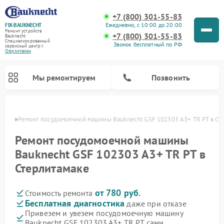
+7 (800) 301-55-83
Ежедневно, с 10:00 до 20:00
FIX-BAUKNECHT
Ремонт устройств
+7 (800) 301-55-83
Bauknecht
Специализированный
Звонок бесплатный по РФ
cервисный центр г.
Стерлитамак
Мы ремонтируем
Позвонить
амаке
Ремонт посудомоечной машины Bauknecht GSF 102303 A3+ TR PT в Ст
Ремонт посудомоечной машины
Bauknecht GSF 102303 A3+ TR PT в
Стерлитамаке
Ремонт варочных панелей Bauknecht
Ремонт микроволновых печей Bauknecht
Ремонт холодильников Bauknecht
Ремонт духовых шкафов Bauknecht
Ремонт стиральных машин Bauknecht
от 780 руб.
Стоимость ремонта
Бесплатная диагностика
даже при отказе
Привезем и увезем посудомоечную машину
Bauknecht GSF 102303 A3+ TR PT сами