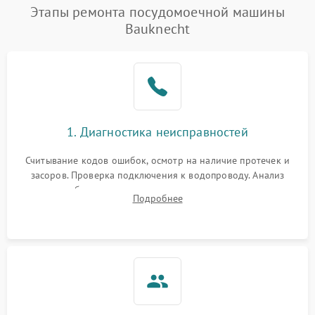
Проблемы с набором
Этапы ремонта посудомоечной машины
1800 ₽
Подробнее →
воды
Bauknecht
Не работает сушилка
2100 ₽
Подробнее →
Сбои в работе таймера
1700 ₽
Подробнее →
Проблемы с
2100 ₽
Подробнее →
1. Диагностика неисправностей
циркуляционным насосом
Считывание кодов ошибок, осмотр на наличие протечек и
засоров. Проверка подключения к водопроводу. Анализ
жалоб на отсутствие слива, нагрева, вращения
Подробнее
разбрызгивателей или срабатывание системы защиты
аквастоп.