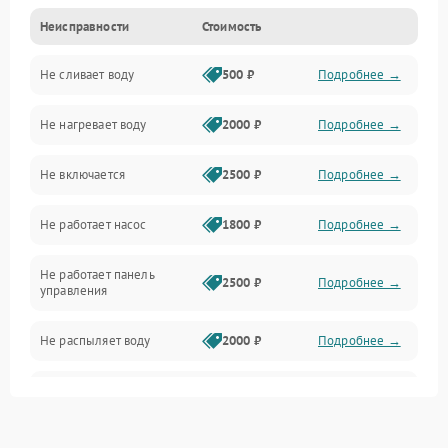
Неисправности
Стоимость
Управление
Не сливает воду
500 ₽
Подробнее →
Электропитание
Не нагревает воду
2000 ₽
Подробнее →
Датчики
Не включается
2500 ₽
Подробнее →
Нагрев
Не работает насос
1800 ₽
Подробнее →
Вода
Не работает панель
Гигиена
2500 ₽
Подробнее →
управления
Программное обеспечение
Не распыляет воду
2000 ₽
Подробнее →
Не запускается цикл
1800 ₽
Подробнее →
стирки