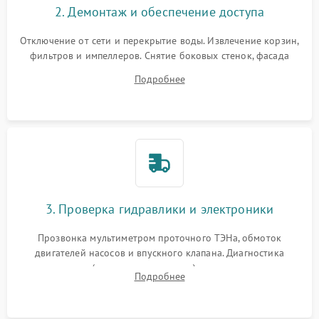
2. Демонтаж и обеспечение доступа
Отключение от сети и перекрытие воды. Извлечение корзин,
фильтров и импеллеров. Снятие боковых стенок, фасада
дверцы или нижнего поддона для прямого доступа к
Подробнее
циркуляционному насосу, ТЭНу и сливной помпе.
3. Проверка гидравлики и электроники
Прозвонка мультиметром проточного ТЭНа, обмоток
двигателей насосов и впускного клапана. Диагностика
прессостата (датчика уровня воды), датчика мутности,
Подробнее
концевика дверцы и электронного модуля управления.