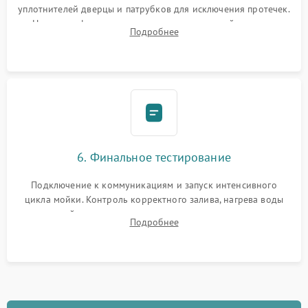
уплотнителей дверцы и патрубков для исключения протечек.
Надежная фиксация хомутов гидравлической системы,
Подробнее
сборка корпуса и установка датчика поплавка.
6. Финальное тестирование
Подключение к коммуникациям и запуск интенсивного
цикла мойки. Контроль корректного залива, нагрева воды
до нужной температуры, отсутствия посторонних шумов,
Подробнее
штатного слива и абсолютной сухости в поддоне.