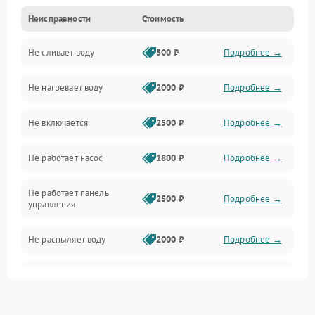
Неисправности
Стоимость
Управление
Не сливает воду
500 ₽
Подробнее →
Электропитание
Не нагревает воду
2000 ₽
Подробнее →
Датчики
Не включается
2500 ₽
Подробнее →
Нагрев
Не работает насос
1800 ₽
Подробнее →
Вода
Не работает панель
Гигиена
2500 ₽
Подробнее →
управления
Программное обеспечение
Не распыляет воду
2000 ₽
Подробнее →
Не запускается цикл
1800 ₽
Подробнее →
стирки