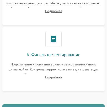
уплотнителей дверцы и патрубков для исключения протечек.
Надежная фиксация хомутов гидравлической системы,
Подробнее
сборка корпуса и установка датчика поплавка.
6. Финальное тестирование
Подключение к коммуникациям и запуск интенсивного
цикла мойки. Контроль корректного залива, нагрева воды
до нужной температуры, отсутствия посторонних шумов,
Подробнее
штатного слива и абсолютной сухости в поддоне.