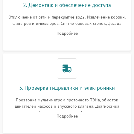
2. Демонтаж и обеспечение доступа
Отключение от сети и перекрытие воды. Извлечение корзин,
фильтров и импеллеров. Снятие боковых стенок, фасада
дверцы или нижнего поддона для прямого доступа к
Подробнее
циркуляционному насосу, ТЭНу и сливной помпе.
3. Проверка гидравлики и электроники
Прозвонка мультиметром проточного ТЭНа, обмоток
двигателей насосов и впускного клапана. Диагностика
прессостата (датчика уровня воды), датчика мутности,
Подробнее
концевика дверцы и электронного модуля управления.