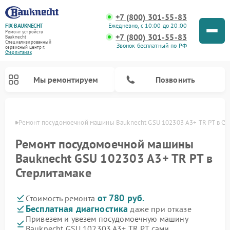
+7 (800) 301-55-83
Ежедневно, с 10:00 до 20:00
FIX-BAUKNECHT
Ремонт устройств
+7 (800) 301-55-83
Bauknecht
Специализированный
Звонок бесплатный по РФ
cервисный центр г.
Стерлитамак
Мы ремонтируем
Позвонить
амаке
Ремонт посудомоечной машины Bauknecht GSU 102303 A3+ TR PT в Ст
Ремонт посудомоечной машины
Bauknecht GSU 102303 A3+ TR PT в
Стерлитамаке
Ремонт варочных панелей Bauknecht
Ремонт микроволновых печей Bauknecht
Ремонт холодильников Bauknecht
Ремонт духовых шкафов Bauknecht
Ремонт стиральных машин Bauknecht
от 780 руб.
Стоимость ремонта
Бесплатная диагностика
даже при отказе
Привезем и увезем посудомоечную машину
Bauknecht GSU 102303 A3+ TR PT сами