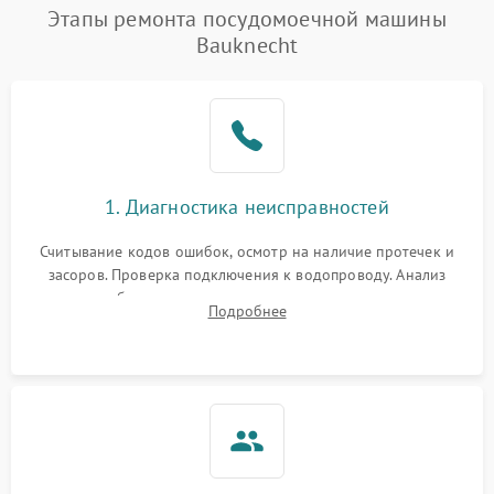
Проблемы с набором
Этапы ремонта посудомоечной машины
1800 ₽
Подробнее →
воды
Bauknecht
Не работает сушилка
2100 ₽
Подробнее →
Сбои в работе таймера
1700 ₽
Подробнее →
Проблемы с
2100 ₽
Подробнее →
1. Диагностика неисправностей
циркуляционным насосом
Считывание кодов ошибок, осмотр на наличие протечек и
засоров. Проверка подключения к водопроводу. Анализ
жалоб на отсутствие слива, нагрева, вращения
Подробнее
разбрызгивателей или срабатывание системы защиты
аквастоп.