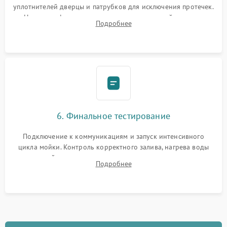
уплотнителей дверцы и патрубков для исключения протечек.
Надежная фиксация хомутов гидравлической системы,
Подробнее
сборка корпуса и установка датчика поплавка.
6. Финальное тестирование
Подключение к коммуникациям и запуск интенсивного
цикла мойки. Контроль корректного залива, нагрева воды
до нужной температуры, отсутствия посторонних шумов,
Подробнее
штатного слива и абсолютной сухости в поддоне.