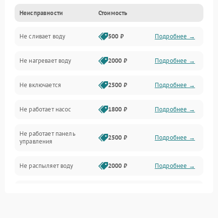
Неисправности
Стоимость
Управление
Не сливает воду
500 ₽
Подробнее →
Электропитание
Не нагревает воду
2000 ₽
Подробнее →
Датчики
Не включается
2500 ₽
Подробнее →
Нагрев
Не работает насос
1800 ₽
Подробнее →
Вода
Не работает панель
Гигиена
2500 ₽
Подробнее →
управления
Программное обеспечение
Не распыляет воду
2000 ₽
Подробнее →
Не запускается цикл
1800 ₽
Подробнее →
стирки