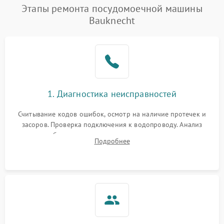
Проблемы с набором
Этапы ремонта посудомоечной машины
1800 ₽
Подробнее →
воды
Bauknecht
Не работает сушилка
2100 ₽
Подробнее →
Сбои в работе таймера
1700 ₽
Подробнее →
Проблемы с
2100 ₽
Подробнее →
1. Диагностика неисправностей
циркуляционным насосом
Считывание кодов ошибок, осмотр на наличие протечек и
засоров. Проверка подключения к водопроводу. Анализ
жалоб на отсутствие слива, нагрева, вращения
Подробнее
разбрызгивателей или срабатывание системы защиты
аквастоп.