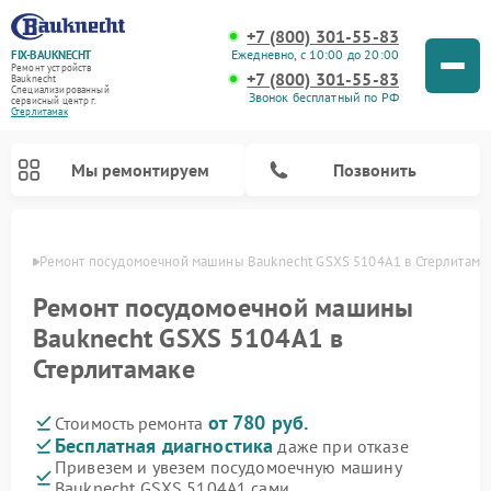
+7 (800) 301-55-83
Ежедневно, с 10:00 до 20:00
FIX-BAUKNECHT
Ремонт устройств
+7 (800) 301-55-83
Bauknecht
Специализированный
Звонок бесплатный по РФ
cервисный центр г.
Стерлитамак
Мы ремонтируем
Позвонить
амаке
Ремонт посудомоечной машины Bauknecht GSXS 5104A1 в Стерлитама
Ремонт посудомоечной машины
Bauknecht GSXS 5104A1 в
Стерлитамаке
Ремонт варочных панелей Bauknecht
Ремонт микроволновых печей Bauknecht
Ремонт холодильников Bauknecht
Ремонт духовых шкафов Bauknecht
Ремонт стиральных машин Bauknecht
от 780 руб.
Стоимость ремонта
Бесплатная диагностика
даже при отказе
Привезем и увезем посудомоечную машину
Bauknecht GSXS 5104A1 сами