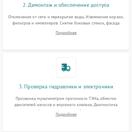
2. Демонтаж и обеспечение доступа
Отключение от сети и перекрытие воды. Извлечение корзин,
фильтров и импеллеров. Снятие боковых стенок, фасада
дверцы или нижнего поддона для прямого доступа к
Подробнее
циркуляционному насосу, ТЭНу и сливной помпе.
3. Проверка гидравлики и электроники
Прозвонка мультиметром проточного ТЭНа, обмоток
двигателей насосов и впускного клапана. Диагностика
прессостата (датчика уровня воды), датчика мутности,
Подробнее
концевика дверцы и электронного модуля управления.