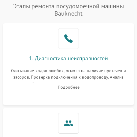
Этапы ремонта посудомоечной машины
Bauknecht
1. Диагностика неисправностей
Считывание кодов ошибок, осмотр на наличие протечек и
засоров. Проверка подключения к водопроводу. Анализ
жалоб на отсутствие слива, нагрева, вращения
Подробнее
разбрызгивателей или срабатывание системы защиты
аквастоп.