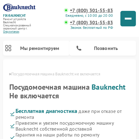
+7 (800) 301-55-83
Ежедневно, с 10:00 до 20:00
FIX-BAUKNECHT
Ремонт устройств
+7 (800) 301-55-83
Bauknecht
Специализированный
Звонок бесплатный по РФ
cервисный центр г.
Стерлитамак
Мы ремонтируем
Позвонить
амаке
Посудомоечная машина Bauknecht не включается
Посудомоечная машина
Bauknecht
Не включается
Бесплатная диагностика
даже при отказе от
Ремонт варочных панелей Bauknecht
Ремонт микроволновых печей Bauknecht
Ремонт холодильников Bauknecht
Ремонт духовых шкафов Bauknecht
Ремонт стиральных машин Bauknecht
ремонта
Привезем и увезем посудомоечную машину
Bauknecht собственной доставкой
Гарантия на наши работы по ремонту