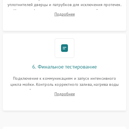
уплотнителей дверцы и патрубков для исключения протечек.
Надежная фиксация хомутов гидравлической системы,
Подробнее
сборка корпуса и установка датчика поплавка.
6. Финальное тестирование
Подключение к коммуникациям и запуск интенсивного
цикла мойки. Контроль корректного залива, нагрева воды
до нужной температуры, отсутствия посторонних шумов,
Подробнее
штатного слива и абсолютной сухости в поддоне.