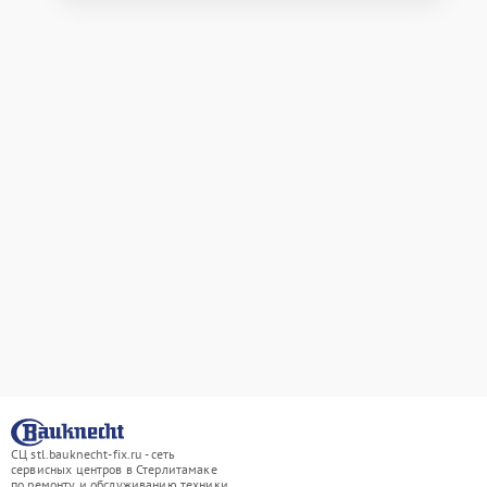
СЦ stl.bauknecht-fix.ru - сеть
сервисных центров в Стерлитамаке
по ремонту и обслуживанию техники