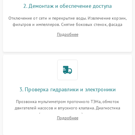
2. Демонтаж и обеспечение доступа
Отключение от сети и перекрытие воды. Извлечение корзин,
фильтров и импеллеров. Снятие боковых стенок, фасада
дверцы или нижнего поддона для прямого доступа к
Подробнее
циркуляционному насосу, ТЭНу и сливной помпе.
3. Проверка гидравлики и электроники
Прозвонка мультиметром проточного ТЭНа, обмоток
двигателей насосов и впускного клапана. Диагностика
прессостата (датчика уровня воды), датчика мутности,
Подробнее
концевика дверцы и электронного модуля управления.