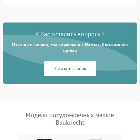
Не запускается цикл
1800 ₽
Подробнее →
стирки
Проблемы с набором
1800 ₽
Подробнее →
воды
У Вас остались вопросы?
Оставьте заявку, мы свяжемся с Вами в ближайшее
Не работает сушилка
2100 ₽
Подробнее →
время
Сбои в работе таймера
1700 ₽
Подробнее →
Заказать звонок
Проблемы с
2100 ₽
Подробнее →
циркуляционным насосом
Модели посудомоечных машин
Bauknecht