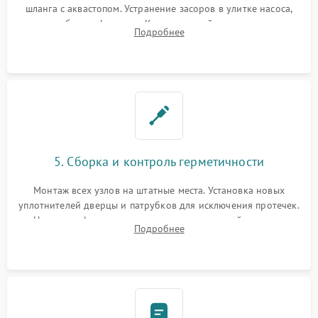
шланга с аквастопом. Устранение засоров в улитке насоса,
патрубках и фильтрах. Компонентный ремонт платы
Подробнее
управления, восстановление поврежденной проводки.
5. Сборка и контроль герметичности
Монтаж всех узлов на штатные места. Установка новых
уплотнителей дверцы и патрубков для исключения протечек.
Надежная фиксация хомутов гидравлической системы,
Подробнее
сборка корпуса и установка датчика поплавка.