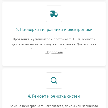
3. Проверка гидравлики и электроники
Прозвонка мультиметром проточного ТЭНа, обмоток
двигателей насосов и впускного клапана. Диагностика
прессостата (датчика уровня воды), датчика мутности,
Подробнее
концевика дверцы и электронного модуля управления.
4. Ремонт и очистка систем
Замена неисправного нагревателя, помпы или заливного