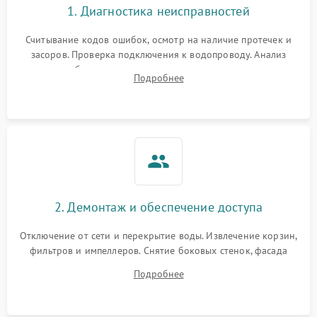
1. Диагностика неисправностей
Считывание кодов ошибок, осмотр на наличие протечек и
засоров. Проверка подключения к водопроводу. Анализ
жалоб на отсутствие слива, нагрева, вращения
Подробнее
разбрызгивателей или срабатывание системы защиты
аквастоп.
2. Демонтаж и обеспечение доступа
Отключение от сети и перекрытие воды. Извлечение корзин,
фильтров и импеллеров. Снятие боковых стенок, фасада
дверцы или нижнего поддона для прямого доступа к
Подробнее
циркуляционному насосу, ТЭНу и сливной помпе.