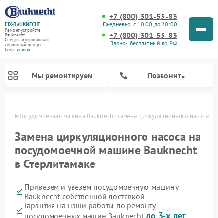
+7 (800) 301-55-83
Ежедневно, с 10:00 до 20:00
FIX-BAUKNECHT
Ремонт устройств
+7 (800) 301-55-83
Bauknecht
Специализированный
Звонок бесплатный по РФ
cервисный центр г.
Стерлитамак
Мы ремонтируем
Позвонить
амаке
Посудомоечная машина Bauknecht замена циркуляционного насоса
Замена циркуляционного насоса на
посудомоечной машине Bauknecht
в Стерлитамаке
Ремонт варочных панелей Bauknecht
Ремонт микроволновых печей Bauknecht
Ремонт холодильников Bauknecht
Ремонт духовых шкафов Bauknecht
Ремонт стиральных машин Bauknecht
Привезем и увезем посудомоечную машину
Bauknecht собственной доставкой
Гарантия на наши работы по ремонту
до 3-х лет
посудомоечных машин Bauknecht