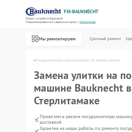
FIX-BAUKNECHT
Ремонт устройств Bauknecht
Специализированный cервисный центр г.
Стерлитамак
Мы ремонтируем
Срочный ремонт
Це
cht в Стерлитамаке
Посудомоечная машина Bauknecht замена улитки
Замена улитки на п
машине Bauknecht в
Стерлитамаке
Ремонт варочных панелей Bauknecht
Ремонт духовых шкафов Bauknecht
Ремонт микроволновых печей Bauknecht
Ремонт стиральных машин Bauknecht
Ремонт холодильников Bauknecht
Привезем и увезем посудомоечную машину
доставкой
Гарантия на наши работы по ремонту пос