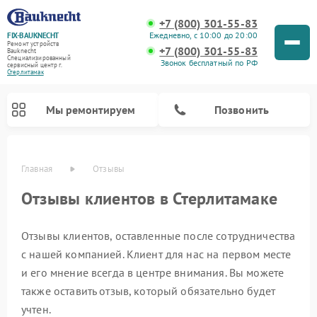
+7 (800) 301-55-83
Ежедневно, с 10:00 до 20:00
FIX-BAUKNECHT
Ремонт устройств
+7 (800) 301-55-83
Bauknecht
Специализированный
Звонок бесплатный по РФ
cервисный центр г.
Стерлитамак
Мы ремонтируем
Позвонить
Главная
Отзывы
Отзывы клиентов в Стерлитамаке
Отзывы клиентов, оставленные после сотрудничества
с нашей компанией. Клиент для нас на первом месте
Ремонт варочных панелей Bauknecht
Ремонт микроволновых печей Bauknecht
Ремонт стиральных машин Bauknecht
Ремонт духовых шкафов Bauknecht
Ремонт посудомоечных машин Bauknecht
Ремонт холодильников Bauknecht
и его мнение всегда в центре внимания. Вы можете
также оставить отзыв, который обязательно будет
учтен.