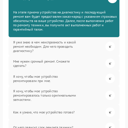
На этапе приема устройства на диагностику и последующий
ремонт вам будет предоставлен заказ-наряд с указанием страховых
обязательств на ваше устройство. Далее, после выполнения работ
по ремонту техники, вы получите акт выполненных работ и
гарантийный талон.
Я уже знаю в чем неисправность и какой
ремонт необходим. Для чего проводить
диагностику?
Мне нужен срочный ремонт. Сможете
сделать?
Я хочу, чтобы мое устройство
ремонтировали при мне.
Я хочу, чтобы мое устройство
ремонтировалось только оригинальными
запчастями.
Как я узнаю, что мое устройство готово?
От чего зависит срок ремонта техники?