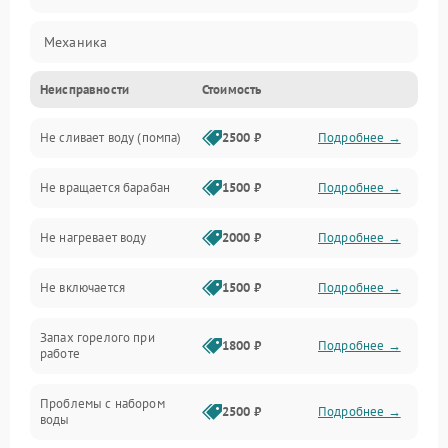
Механика
Неисправности
Стоимость
Электропитание
Не сливает воду (помпа)
2500 ₽
Подробнее →
Водоснабжение
Не вращается барабан
1500 ₽
Подробнее →
Слив
Не нагревает воду
2000 ₽
Подробнее →
Программное обеспечение
Не включается
1500 ₽
Подробнее →
Запах горелого при
1800 ₽
Подробнее →
работе
Проблемы с набором
2500 ₽
Подробнее →
воды