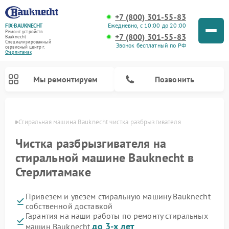
+7 (800) 301-55-83
Ежедневно, с 10:00 до 20:00
FIX-BAUKNECHT
Ремонт устройств
+7 (800) 301-55-83
Bauknecht
Специализированный
Звонок бесплатный по РФ
cервисный центр г.
Стерлитамак
Мы ремонтируем
Позвонить
амаке
Стиральная машина Bauknecht чистка разбрызгивателя
Чистка разбрызгивателя на
стиральной машине Bauknecht в
Стерлитамаке
Ремонт варочных панелей Bauknecht
Ремонт микроволновых печей Bauknecht
Ремонт холодильников Bauknecht
Ремонт духовых шкафов Bauknecht
Ремонт посудомоечных машин Bauknecht
Привезем и увезем стиральную машину Bauknecht
собственной доставкой
Гарантия на наши работы по ремонту стиральных
до 3-х лет
машин Bauknecht