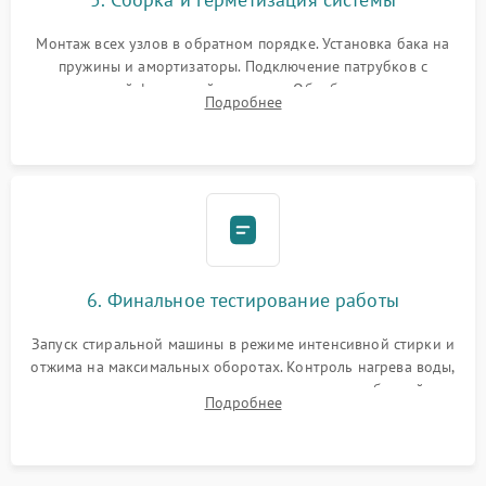
Монтаж всех узлов в обратном порядке. Установка бака на
пружины и амортизаторы. Подключение патрубков с
надежной фиксацией хомутами. Обработка стыков
Подробнее
герметиком для предотвращения возможных протечек воды.
6. Финальное тестирование работы
Запуск стиральной машины в режиме интенсивной стирки и
отжима на максимальных оборотах. Контроль нагрева воды,
корректности слива, отсутствия излишних вибраций,
Подробнее
посторонних стуков и протечек под корпусом.