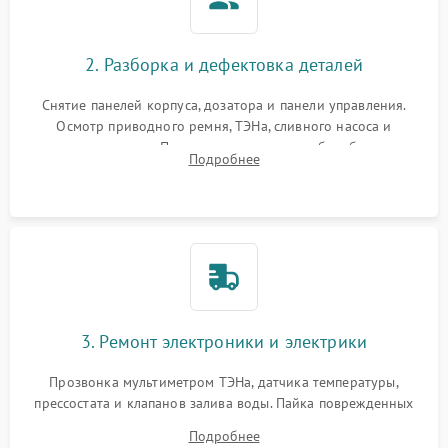
2. Разборка и дефектовка деталей
Снятие панелей корпуса, дозатора и панели управления.
Осмотр приводного ремня, ТЭНа, сливного насоса и
амортизаторов. Проверка подшипников барабана и
Подробнее
крестовины на износ, а манжеты люка на разрывы.
3. Ремонт электроники и электрики
Прозвонка мультиметром ТЭНа, датчика температуры,
прессостата и клапанов залива воды. Пайка поврежденных
дорожек или замена симисторов на плате управления.
Подробнее
Восстановление целостности проводки и контактов.