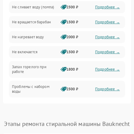
Не сливает воду (помпа)
2500 ₽
Подробнее →
Водоснабжение
Не вращается барабан
1500 ₽
Подробнее →
Слив
Не нагревает воду
2000 ₽
Подробнее →
Программное обеспечение
Не включается
1500 ₽
Подробнее →
Запах горелого при
1800 ₽
Подробнее →
работе
Проблемы с набором
2500 ₽
Подробнее →
воды
Замена ТЭНа
2200 ₽
Подробнее →
Замена платы управления
2200 ₽
Подробнее →
Этапы ремонта стиральной машины Bauknecht