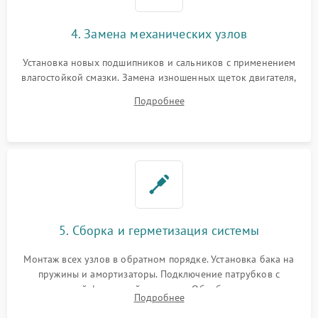
4. Замена механических узлов
Установка новых подшипников и сальников с применением
влагостойкой смазки. Замена изношенных щеток двигателя,
порванного ремня привода, неисправного сливного насоса
Подробнее
или поврежденной резиновой манжеты.
5. Сборка и герметизация системы
Монтаж всех узлов в обратном порядке. Установка бака на
пружины и амортизаторы. Подключение патрубков с
надежной фиксацией хомутами. Обработка стыков
Подробнее
герметиком для предотвращения возможных протечек воды.