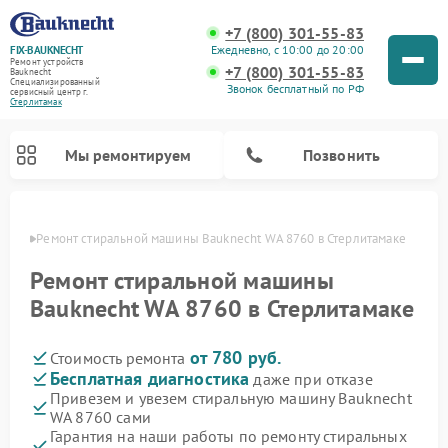
+7 (800) 301-55-83
Ежедневно, с 10:00 до 20:00
FIX-BAUKNECHT
Ремонт устройств
+7 (800) 301-55-83
Bauknecht
Специализированный
Звонок бесплатный по РФ
cервисный центр г.
Стерлитамак
Мы ремонтируем
Позвонить
амаке
Ремонт стиральной машины Bauknecht WA 8760 в Стерлитамаке
Ремонт стиральной машины
Bauknecht WA 8760 в Стерлитамаке
от 780 руб.
Стоимость ремонта
Ремонт варочных панелей Bauknecht
Ремонт микроволновых печей Bauknecht
Ремонт холодильников Bauknecht
Ремонт духовых шкафов Bauknecht
Ремонт посудомоечных машин Bauknecht
Бесплатная диагностика
даже при отказе
Привезем и увезем стиральную машину Bauknecht
WA 8760 сами
Гарантия на наши работы по ремонту стиральных