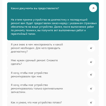
Какие документы вы предоставляете?
На этапе приема устройства на диагностику и последующий
ремонт вам будет предоставлен заказ-наряд с указанием страховых
обязательств на ваше устройство. Далее, после выполнения работ
по ремонту техники, вы получите акт выполненных работ и
гарантийный талон.
Я уже знаю в чем неисправность и какой
ремонт необходим. Для чего проводить
диагностику?
Мне нужен срочный ремонт. Сможете
сделать?
Я хочу, чтобы мое устройство
ремонтировали при мне.
Я хочу, чтобы мое устройство
ремонтировалось только оригинальными
запчастями.
Как я узнаю, что мое устройство готово?