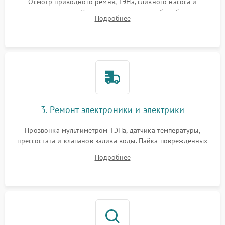
Осмотр приводного ремня, ТЭНа, сливного насоса и
амортизаторов. Проверка подшипников барабана и
Подробнее
крестовины на износ, а манжеты люка на разрывы.
3. Ремонт электроники и электрики
Прозвонка мультиметром ТЭНа, датчика температуры,
прессостата и клапанов залива воды. Пайка поврежденных
дорожек или замена симисторов на плате управления.
Подробнее
Восстановление целостности проводки и контактов.