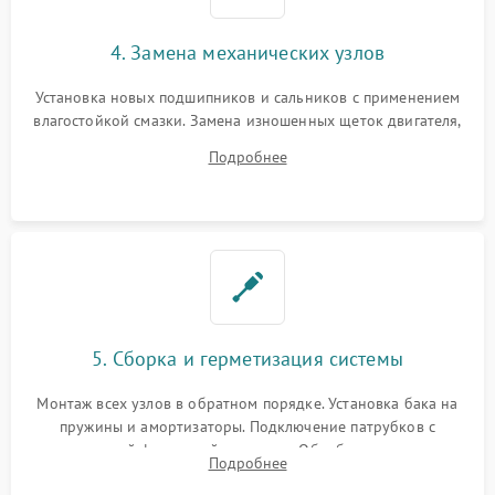
4. Замена механических узлов
Установка новых подшипников и сальников с применением
влагостойкой смазки. Замена изношенных щеток двигателя,
порванного ремня привода, неисправного сливного насоса
Подробнее
или поврежденной резиновой манжеты.
5. Сборка и герметизация системы
Монтаж всех узлов в обратном порядке. Установка бака на
пружины и амортизаторы. Подключение патрубков с
надежной фиксацией хомутами. Обработка стыков
Подробнее
герметиком для предотвращения возможных протечек воды.