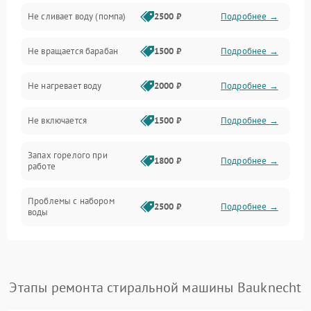
Не сливает воду (помпа)
2500 ₽
Подробнее →
Водоснабжение
Не вращается барабан
1500 ₽
Подробнее →
Слив
Не нагревает воду
2000 ₽
Подробнее →
Программное обеспечение
Не включается
1500 ₽
Подробнее →
Запах горелого при
1800 ₽
Подробнее →
работе
Проблемы с набором
2500 ₽
Подробнее →
воды
Замена ТЭНа
2200 ₽
Подробнее →
Замена платы управления
2200 ₽
Подробнее →
Этапы ремонта стиральной машины Bauknecht