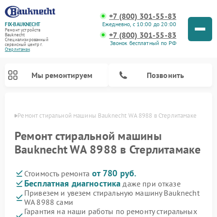
+7 (800) 301-55-83
Ежедневно, с 10:00 до 20:00
FIX-BAUKNECHT
Ремонт устройств
+7 (800) 301-55-83
Bauknecht
Специализированный
Звонок бесплатный по РФ
cервисный центр г.
Стерлитамак
Мы ремонтируем
Позвонить
амаке
Ремонт стиральной машины Bauknecht WA 8988 в Стерлитамаке
Ремонт стиральной машины
Bauknecht WA 8988 в Стерлитамаке
от 780 руб.
Стоимость ремонта
Ремонт варочных панелей Bauknecht
Ремонт микроволновых печей Bauknecht
Ремонт холодильников Bauknecht
Ремонт духовых шкафов Bauknecht
Ремонт посудомоечных машин Bauknecht
Бесплатная диагностика
даже при отказе
Привезем и увезем стиральную машину Bauknecht
WA 8988 сами
Гарантия на наши работы по ремонту стиральных