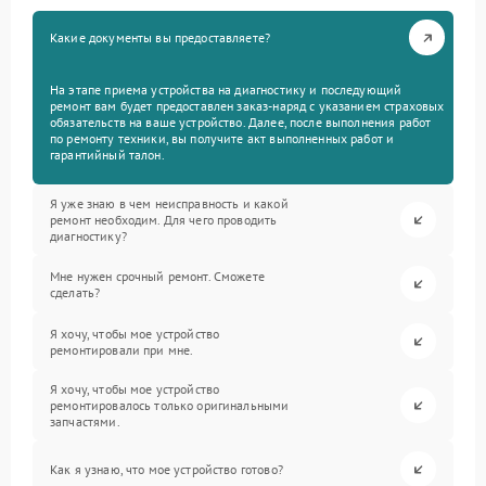
Какие документы вы предоставляете?
На этапе приема устройства на диагностику и последующий
ремонт вам будет предоставлен заказ-наряд с указанием страховых
обязательств на ваше устройство. Далее, после выполнения работ
по ремонту техники, вы получите акт выполненных работ и
гарантийный талон.
Я уже знаю в чем неисправность и какой
ремонт необходим. Для чего проводить
диагностику?
Мне нужен срочный ремонт. Сможете
сделать?
Я хочу, чтобы мое устройство
ремонтировали при мне.
Я хочу, чтобы мое устройство
ремонтировалось только оригинальными
запчастями.
Как я узнаю, что мое устройство готово?