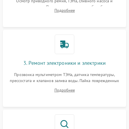
Осмотр приводного ремня, ТЭНа, сливного насоса и
амортизаторов. Проверка подшипников барабана и
Подробнее
крестовины на износ, а манжеты люка на разрывы.
3. Ремонт электроники и электрики
Прозвонка мультиметром ТЭНа, датчика температуры,
прессостата и клапанов залива воды. Пайка поврежденных
дорожек или замена симисторов на плате управления.
Подробнее
Восстановление целостности проводки и контактов.