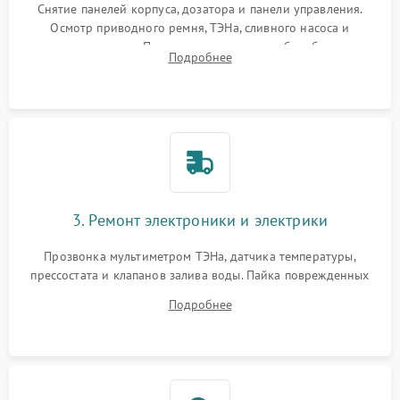
Снятие панелей корпуса, дозатора и панели управления.
Осмотр приводного ремня, ТЭНа, сливного насоса и
амортизаторов. Проверка подшипников барабана и
Подробнее
крестовины на износ, а манжеты люка на разрывы.
3. Ремонт электроники и электрики
Прозвонка мультиметром ТЭНа, датчика температуры,
прессостата и клапанов залива воды. Пайка поврежденных
дорожек или замена симисторов на плате управления.
Подробнее
Восстановление целостности проводки и контактов.