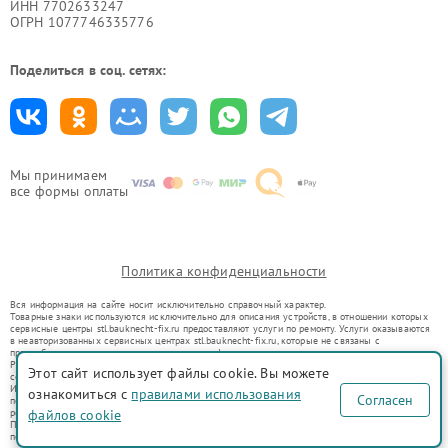
ИНН 7702633247
ОГРН 1077746335776
Поделиться в соц. сетях:
Мы принимаем
все формы оплаты
Политика конфиденциальности
Вся информация на сайте носит исключительно справочный характер.
Товарные знаки используются исключительно для описания устройств, в отношении которых
сервисные центры stl.bauknecht-fix.ru предоставляют услуги по ремонту. Услуги оказываются
в неавторизованных сервисных центрах stl.bauknecht-fix.ru, которые не связаны с
правообладателями товарных знаков или их официальными представителями.
Ремонт осуществляется для устройств, уже введенных в гражданский оборот в соответствии
Этот сайт использует файлы cookie. Вы можете
со статьей 1487 ГК РФ.
Использование товарных знаков не преследует цели индивидуализации услуг или введения
ознакомиться с
правилами использования
Согласен
потребителей в заблуждение, а служит для информирования о предоставляемых услугах по
ремонту техники указанных брендов.
файлов cookie
Представленная на сайте информация не является публичной офертой, определяемой
положениями Статьи 437(2) Гражданского кодекса РФ