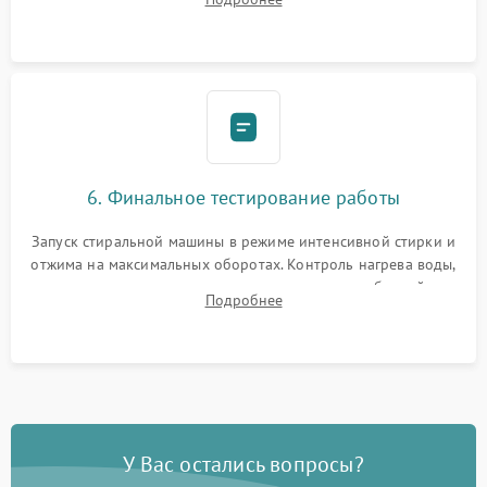
герметиком для предотвращения возможных протечек воды.
6. Финальное тестирование работы
Запуск стиральной машины в режиме интенсивной стирки и
отжима на максимальных оборотах. Контроль нагрева воды,
корректности слива, отсутствия излишних вибраций,
Подробнее
посторонних стуков и протечек под корпусом.
У Вас остались вопросы?