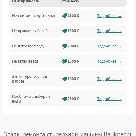
Неисправности
Стоимость
Электропитание
Не сливает воду (помпа)
2500 ₽
Подробнее →
Водоснабжение
Не вращается барабан
1500 ₽
Подробнее →
Слив
Не нагревает воду
2000 ₽
Подробнее →
Программное обеспечение
Не включается
1500 ₽
Подробнее →
Запах горелого при
1800 ₽
Подробнее →
работе
Проблемы с набором
2500 ₽
Подробнее →
воды
Замена ТЭНа
2200 ₽
Подробнее →
Замена платы управления
2200 ₽
Подробнее →
Этапы ремонта стиральной машины Bauknecht