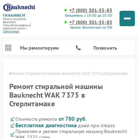
+7 (800) 301-55-83
Ежедневно, с 10:00 до 20:00
FIX-BAUKNECHT
Ремонт устройств
+7 (800) 301-55-83
Bauknecht
Специализированный
Звонок бесплатный по РФ
cервисный центр г.
Стерлитамак
Мы ремонтируем
Позвонить
амаке
Ремонт стиральной машины Bauknecht WAK 7375 в Стерлитамаке
Ремонт стиральной машины
Bauknecht WAK 7375 в
Стерлитамаке
Ремонт варочных панелей Bauknecht
Ремонт микроволновых печей Bauknecht
Ремонт холодильников Bauknecht
Ремонт духовых шкафов Bauknecht
Ремонт посудомоечных машин Bauknecht
от 780 руб.
Стоимость ремонта
Бесплатная диагностика
даже при отказе
Привезем и увезем стиральную машину Bauknecht
WAK 7375 сами