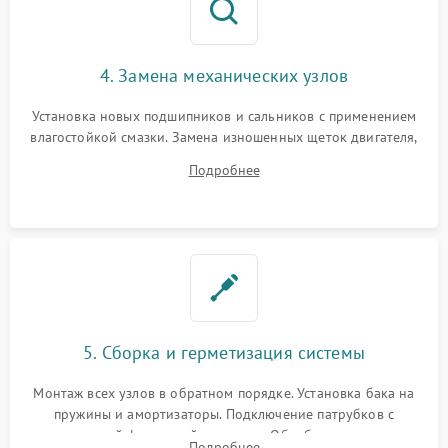
4. Замена механических узлов
Установка новых подшипников и сальников с применением
влагостойкой смазки. Замена изношенных щеток двигателя,
порванного ремня привода, неисправного сливного насоса
Подробнее
или поврежденной резиновой манжеты.
5. Сборка и герметизация системы
Монтаж всех узлов в обратном порядке. Установка бака на
пружины и амортизаторы. Подключение патрубков с
надежной фиксацией хомутами. Обработка стыков
Подробнее