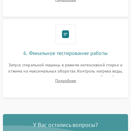
герметиком для предотвращения возможных протечек воды.
6. Финальное тестирование работы
Запуск стиральной машины в режиме интенсивной стирки и
отжима на максимальных оборотах. Контроль нагрева воды,
корректности слива, отсутствия излишних вибраций,
Подробнее
посторонних стуков и протечек под корпусом.
У Вас остались вопросы?