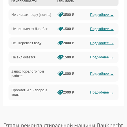
Неисправности
Стоимость
Электропитание
Не сливает воду (помпа)
2500 ₽
Подробнее →
Водоснабжение
Не вращается барабан
1500 ₽
Подробнее →
Слив
Не нагревает воду
2000 ₽
Подробнее →
Программное обеспечение
Не включается
1500 ₽
Подробнее →
Запах горелого при
1800 ₽
Подробнее →
работе
Проблемы с набором
2500 ₽
Подробнее →
воды
Замена ТЭНа
2200 ₽
Подробнее →
Замена платы управления
2200 ₽
Подробнее →
Этапы ремонта стиральной машины Bauknecht