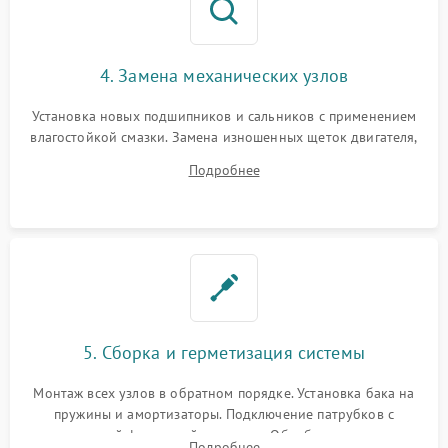
4. Замена механических узлов
Установка новых подшипников и сальников с применением
влагостойкой смазки. Замена изношенных щеток двигателя,
порванного ремня привода, неисправного сливного насоса
Подробнее
или поврежденной резиновой манжеты.
5. Сборка и герметизация системы
Монтаж всех узлов в обратном порядке. Установка бака на
пружины и амортизаторы. Подключение патрубков с
надежной фиксацией хомутами. Обработка стыков
Подробнее