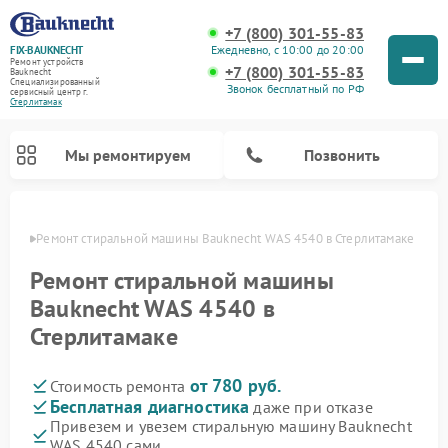
+7 (800) 301-55-83
Ежедневно, с 10:00 до 20:00
FIX-BAUKNECHT
Ремонт устройств
+7 (800) 301-55-83
Bauknecht
Специализированный
Звонок бесплатный по РФ
cервисный центр г.
Стерлитамак
Мы ремонтируем
Позвонить
амаке
Ремонт стиральной машины Bauknecht WAS 4540 в Стерлитамаке
Ремонт стиральной машины
Bauknecht WAS 4540 в
Стерлитамаке
Ремонт варочных панелей Bauknecht
Ремонт микроволновых печей Bauknecht
Ремонт холодильников Bauknecht
Ремонт духовых шкафов Bauknecht
Ремонт посудомоечных машин Bauknecht
от 780 руб.
Стоимость ремонта
Бесплатная диагностика
даже при отказе
Привезем и увезем стиральную машину Bauknecht
WAS 4540 сами