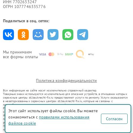
ИНН 7702633247
ОГРН 1077746335776
Поделиться в соц. сетях:
Мы принимаем
все формы оплаты
Политика конфиденциальности
Вся информация на сайте носит исключительно справочный характер.
Товарные знаки используются исключительно для описания устройств, в отношении которых
сервисные центры stl.bauknecht-fix.ru предоставляют услуги по ремонту. Услуги оказываются
в неавторизованных сервисных центрах stl.bauknecht-fix.ru, которые не связаны с
правообладателями товарных знаков или их официальными представителями.
Ремонт осуществляется для устройств, уже введенных в гражданский оборот в соответствии
Этот сайт использует файлы cookie. Вы можете
со статьей 1487 ГК РФ.
Использование товарных знаков не преследует цели индивидуализации услуг или введения
ознакомиться с
правилами использования
Согласен
потребителей в заблуждение, а служит для информирования о предоставляемых услугах по
ремонту техники указанных брендов.
файлов cookie
Представленная на сайте информация не является публичной офертой, определяемой
положениями Статьи 437(2) Гражданского кодекса РФ