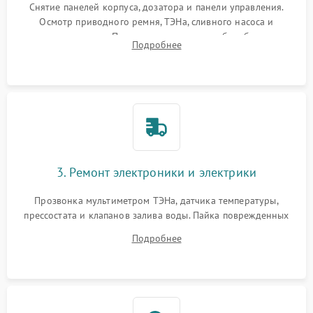
Снятие панелей корпуса, дозатора и панели управления.
Осмотр приводного ремня, ТЭНа, сливного насоса и
амортизаторов. Проверка подшипников барабана и
Подробнее
крестовины на износ, а манжеты люка на разрывы.
3. Ремонт электроники и электрики
Прозвонка мультиметром ТЭНа, датчика температуры,
прессостата и клапанов залива воды. Пайка поврежденных
дорожек или замена симисторов на плате управления.
Подробнее
Восстановление целостности проводки и контактов.