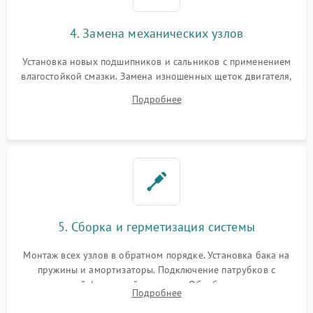
4. Замена механических узлов
Установка новых подшипников и сальников с применением
влагостойкой смазки. Замена изношенных щеток двигателя,
порванного ремня привода, неисправного сливного насоса
Подробнее
или поврежденной резиновой манжеты.
5. Сборка и герметизация системы
Монтаж всех узлов в обратном порядке. Установка бака на
пружины и амортизаторы. Подключение патрубков с
надежной фиксацией хомутами. Обработка стыков
Подробнее
герметиком для предотвращения возможных протечек воды.