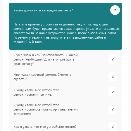
Какие документы вы предоставляете?
На этапе приема устройства на диагностику и последующий
ремонт вам будет предоставлен заказ-наряд с указанием страховых
обязательств на ваше устройство. Далее, после выполнения работ
по ремонту техники, вы получите акт выполненных работ и
гарантийный талон.
Я уже знаю в чем неисправность и какой
ремонт необходим. Для чего проводить
диагностику?
Мне нужен срочный ремонт. Сможете
сделать?
Я хочу, чтобы мое устройство
ремонтировали при мне.
Я хочу, чтобы мое устройство
ремонтировалось только оригинальными
запчастями.
Как я узнаю, что мое устройство готово?