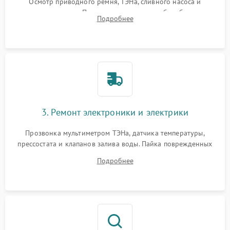
Осмотр приводного ремня, ТЭНа, сливного насоса и
амортизаторов. Проверка подшипников барабана и
Подробнее
крестовины на износ, а манжеты люка на разрывы.
3. Ремонт электроники и электрики
Прозвонка мультиметром ТЭНа, датчика температуры,
прессостата и клапанов залива воды. Пайка поврежденных
дорожек или замена симисторов на плате управления.
Подробнее
Восстановление целостности проводки и контактов.