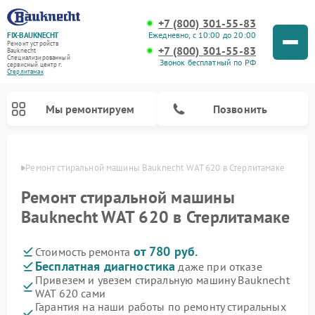
+7 (800) 301-55-83
Ежедневно, с 10:00 до 20:00
FIX-BAUKNECHT
Ремонт устройств
+7 (800) 301-55-83
Bauknecht
Специализированный
Звонок бесплатный по РФ
cервисный центр г.
Стерлитамак
Мы ремонтируем
Позвонить
амаке
Ремонт стиральной машины Bauknecht WAT 620 в Стерлитамаке
Ремонт стиральной машины
Bauknecht WAT 620 в Стерлитамаке
от 780 руб.
Стоимость ремонта
Ремонт варочных панелей Bauknecht
Ремонт микроволновых печей Bauknecht
Ремонт холодильников Bauknecht
Ремонт духовых шкафов Bauknecht
Ремонт посудомоечных машин Bauknecht
Бесплатная диагностика
даже при отказе
Привезем и увезем стиральную машину Bauknecht
WAT 620 сами
Гарантия на наши работы по ремонту стиральных