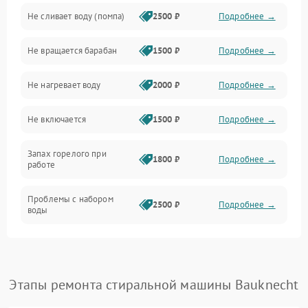
Не сливает воду (помпа)
2500 ₽
Подробнее →
Водоснабжение
Не вращается барабан
1500 ₽
Подробнее →
Слив
Не нагревает воду
2000 ₽
Подробнее →
Программное обеспечение
Не включается
1500 ₽
Подробнее →
Запах горелого при
1800 ₽
Подробнее →
работе
Проблемы с набором
2500 ₽
Подробнее →
воды
Замена ТЭНа
2200 ₽
Подробнее →
Замена платы управления
2200 ₽
Подробнее →
Этапы ремонта стиральной машины Bauknecht