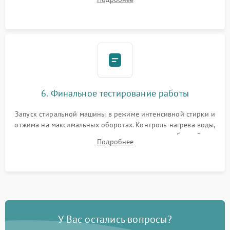
герметиком для предотвращения возможных протечек воды.
6. Финальное тестирование работы
Запуск стиральной машины в режиме интенсивной стирки и
отжима на максимальных оборотах. Контроль нагрева воды,
корректности слива, отсутствия излишних вибраций,
Подробнее
посторонних стуков и протечек под корпусом.
У Вас остались вопросы?