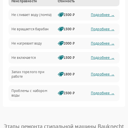
Неисправности
Стоимость
Электропитание
Не сливает воду (помпа)
2500 ₽
Подробнее →
Водоснабжение
Не вращается барабан
1500 ₽
Подробнее →
Слив
Не нагревает воду
2000 ₽
Подробнее →
Программное обеспечение
Не включается
1500 ₽
Подробнее →
Запах горелого при
1800 ₽
Подробнее →
работе
Проблемы с набором
2500 ₽
Подробнее →
воды
Замена ТЭНа
2200 ₽
Подробнее →
Замена платы управления
2200 ₽
Подробнее →
Этапы ремонта стиральной машины Bauknecht