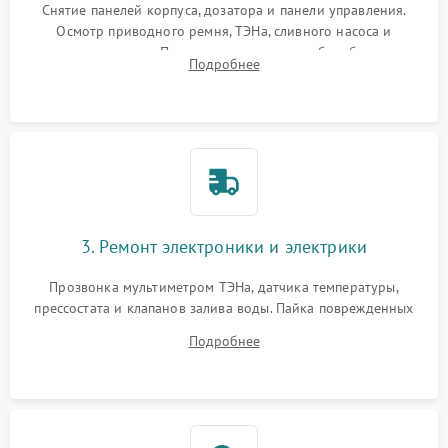
Снятие панелей корпуса, дозатора и панели управления.
Осмотр приводного ремня, ТЭНа, сливного насоса и
амортизаторов. Проверка подшипников барабана и
Подробнее
крестовины на износ, а манжеты люка на разрывы.
3. Ремонт электроники и электрики
Прозвонка мультиметром ТЭНа, датчика температуры,
прессостата и клапанов залива воды. Пайка поврежденных
дорожек или замена симисторов на плате управления.
Подробнее
Восстановление целостности проводки и контактов.