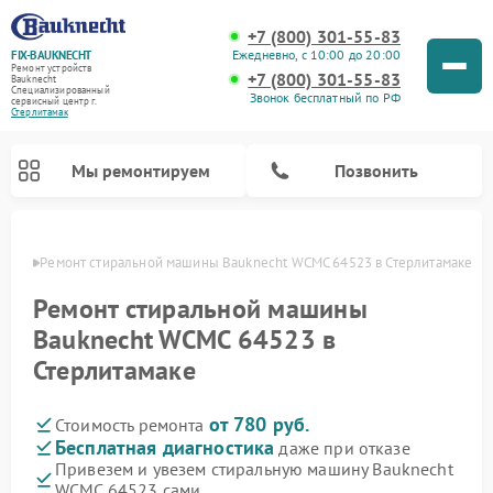
+7 (800) 301-55-83
Ежедневно, с 10:00 до 20:00
FIX-BAUKNECHT
Ремонт устройств
+7 (800) 301-55-83
Bauknecht
Специализированный
Звонок бесплатный по РФ
cервисный центр г.
Стерлитамак
Мы ремонтируем
Позвонить
амаке
Ремонт стиральной машины Bauknecht WCMC 64523 в Стерлитамаке
Ремонт стиральной машины
Bauknecht WCMC 64523 в
Стерлитамаке
Ремонт варочных панелей Bauknecht
Ремонт микроволновых печей Bauknecht
Ремонт холодильников Bauknecht
Ремонт духовых шкафов Bauknecht
Ремонт посудомоечных машин Bauknecht
от 780 руб.
Стоимость ремонта
Бесплатная диагностика
даже при отказе
Привезем и увезем стиральную машину Bauknecht
WCMC 64523 сами