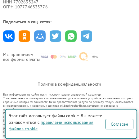
ИНН 7702633247
ОГРН 1077746335776
Поделиться в соц. сетях:
Мы принимаем
все формы оплаты
Политика конфиденциальности
Вся информация на сайте носит исключительно справочный характер.
Товарные знаки используются исключительно для описания устройств, в отношении которых
сервисные центры stl.bauknecht-fix.ru предоставляют услуги по ремонту. Услуги оказываются
в неавторизованных сервисных центрах stl.bauknecht-fix.ru, которые не связаны с
правообладателями товарных знаков или их официальными представителями.
Ремонт осуществляется для устройств, уже введенных в гражданский оборот в соответствии
Этот сайт использует файлы cookie. Вы можете
со статьей 1487 ГК РФ.
Использование товарных знаков не преследует цели индивидуализации услуг или введения
ознакомиться с
правилами использования
Согласен
потребителей в заблуждение, а служит для информирования о предоставляемых услугах по
ремонту техники указанных брендов.
файлов cookie
Представленная на сайте информация не является публичной офертой, определяемой
положениями Статьи 437(2) Гражданского кодекса РФ