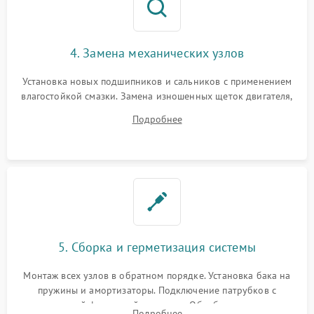
4. Замена механических узлов
Установка новых подшипников и сальников с применением
влагостойкой смазки. Замена изношенных щеток двигателя,
порванного ремня привода, неисправного сливного насоса
Подробнее
или поврежденной резиновой манжеты.
5. Сборка и герметизация системы
Монтаж всех узлов в обратном порядке. Установка бака на
пружины и амортизаторы. Подключение патрубков с
надежной фиксацией хомутами. Обработка стыков
Подробнее