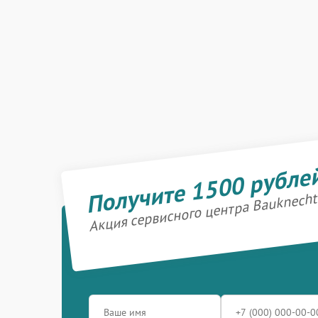
Получите 1500 рубле
Акция сервисного центра Bauknecht