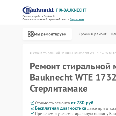
FIX-BAUKNECHT
Ремонт устройств Bauknecht
Специализированный cервисный центр г.
Стерлитамак
Мы ремонтируем
Срочный ремонт
Це
cht в Стерлитамаке
Ремонт стиральной машины Bauknecht WTE 1732 W в Ст
Ремонт стиральной
Bauknecht WTE 1732
Стерлитамаке
Ремонт варочных панелей Bauknecht
Ремонт духовых шкафов Bauknecht
Ремонт микроволновых печей Bauknecht
Ремонт посудомоечных машин Bauknecht
Ремонт холодильников Bauknecht
от 780 руб.
Стоимость ремонта
Бесплатная диагностика
даже при отказ
Привезем и увезем стиральную машину Ba