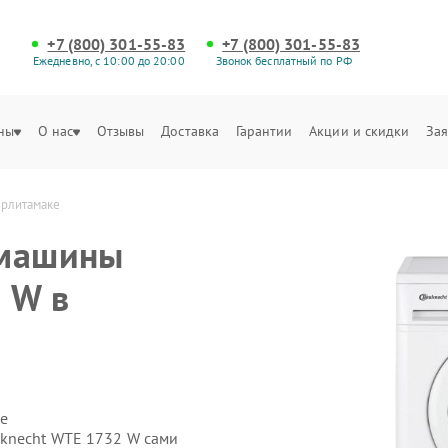
+7 (800) 301-55-83
+7 (800) 301-55-83
Ежедневно, с 10:00 до 20:00
Звонок бесплатный по РФ
ны
О нас
Отзывы
Доставка
Гарантии
Акции и скидки
Зая
ерлитамаке
 машины
 W в
е
uknecht WTE 1732 W сами