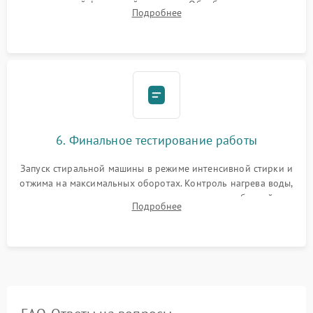
надежной фиксацией хомутами. Обработка стыков
Подробнее
герметиком для предотвращения возможных протечек воды.
6. Финальное тестирование работы
Запуск стиральной машины в режиме интенсивной стирки и
отжима на максимальных оборотах. Контроль нагрева воды,
корректности слива, отсутствия излишних вибраций,
Подробнее
посторонних стуков и протечек под корпусом.