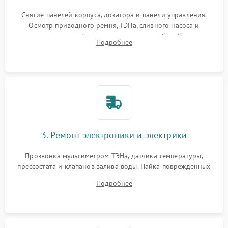
Снятие панелей корпуса, дозатора и панели управления.
Осмотр приводного ремня, ТЭНа, сливного насоса и
амортизаторов. Проверка подшипников барабана и
Подробнее
крестовины на износ, а манжеты люка на разрывы.
3. Ремонт электроники и электрики
Прозвонка мультиметром ТЭНа, датчика температуры,
прессостата и клапанов залива воды. Пайка поврежденных
дорожек или замена симисторов на плате управления.
Подробнее
Восстановление целостности проводки и контактов.