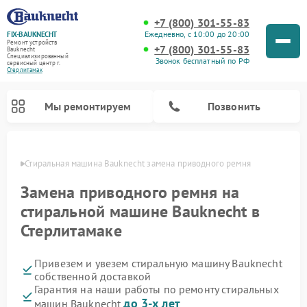
+7 (800) 301-55-83
Ежедневно, с 10:00 до 20:00
FIX-BAUKNECHT
Ремонт устройств
+7 (800) 301-55-83
Bauknecht
Специализированный
Звонок бесплатный по РФ
cервисный центр г.
Стерлитамак
Мы ремонтируем
Позвонить
амаке
Стиральная машина Bauknecht замена приводного ремня
Замена приводного ремня на
стиральной машине Bauknecht в
Стерлитамаке
Ремонт варочных панелей Bauknecht
Ремонт микроволновых печей Bauknecht
Ремонт холодильников Bauknecht
Ремонт духовых шкафов Bauknecht
Ремонт посудомоечных машин Bauknecht
Привезем и увезем стиральную машину Bauknecht
собственной доставкой
Гарантия на наши работы по ремонту стиральных
до 3-х лет
машин Bauknecht