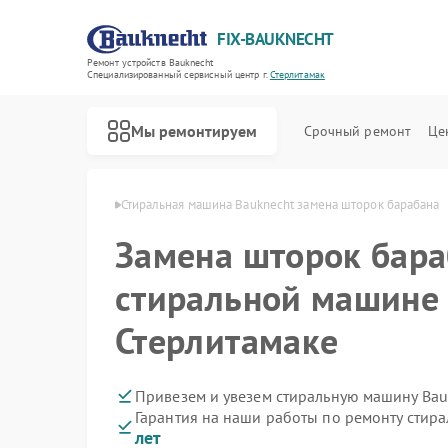
FIX-BAUKNECHT
Ремонт устройств Bauknecht
Специализированный cервисный центр г.
Стерлитамак
Мы ремонтируем
Срочный ремонт
Це
cht в Стерлитамаке
Стиральная машина Bauknecht замена шторок барабана
Замена шторок бара
стиральной машине 
Стерлитамаке
Ремонт варочных панелей Bauknecht
Ремонт духовых шкафов Bauknecht
Ремонт микроволновых печей Bauknecht
Ремонт посудомоечных машин Bauknecht
Ремонт холодильников Bauknecht
Привезем и увезем стиральную машину Bau
Гарантия на наши работы по ремонту стир
лет