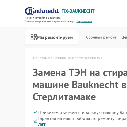
FIX-BAUKNECHT
Ремонт устройств Bauknecht
Специализированный cервисный центр г.
Стерлитамак
Мы ремонтируем
Срочный ремонт
Це
cht в Стерлитамаке
Стиральная машина Bauknecht замена тэн
Замена ТЭН на стир
машине Bauknecht в
Стерлитамаке
Ремонт варочных панелей Bauknecht
Ремонт духовых шкафов Bauknecht
Ремонт микроволновых печей Bauknecht
Ремонт посудомоечных машин Bauknecht
Ремонт холодильников Bauknecht
Привезем и увезем стиральную машину Bau
Гарантия на наши работы по ремонту стир
лет