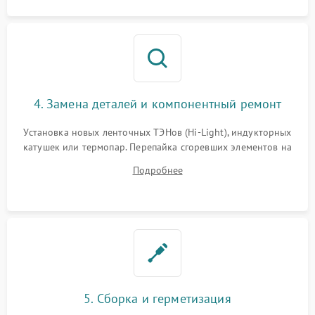
4. Замена деталей и компонентный ремонт
Установка новых ленточных ТЭНов (Hi-Light), индукторных
катушек или термопар. Перепайка сгоревших элементов на
плате управления, восстановление токопроводящих
Подробнее
дорожек. Очистка контактов и замена поврежденной
проводки.
5. Сборка и герметизация