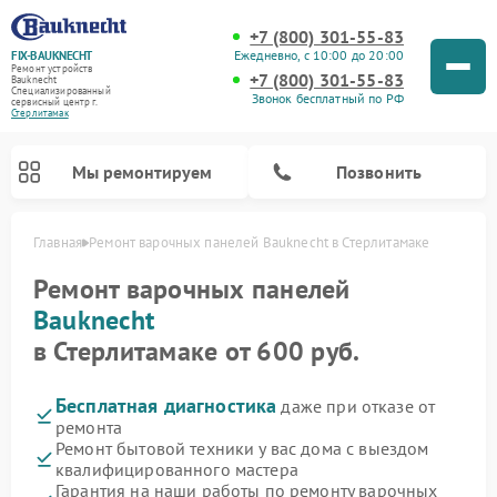
+7 (800) 301-55-83
Ежедневно, с 10:00 до 20:00
FIX-BAUKNECHT
Ремонт устройств
+7 (800) 301-55-83
Bauknecht
Специализированный
Звонок бесплатный по РФ
cервисный центр г.
Стерлитамак
Мы ремонтируем
Позвонить
Главная
Ремонт варочных панелей Bauknecht в Стерлитамаке
Ремонт варочных панелей
Bauknecht
в Стерлитамаке от 600 руб.
Бесплатная диагностика
даже при отказе от
Ремонт духовых шкафов Bauknecht
Ремонт посудомоечных машин Bauknecht
Ремонт холодильников Bauknecht
Ремонт микроволновых печей Bauknecht
Ремонт стиральных машин Bauknecht
ремонта
Ремонт бытовой техники у вас дома с выездом
квалифицированного мастера
Гарантия на наши работы по ремонту варочных