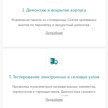
2. Демонтаж и вскрытие корпуса
Извлечение панели из столешницы. Снятие крепежных
винтов по периметру и аккуратный демонтаж
стеклокерамической поверхности. Отсоединение шлейфов
Подробнее
сенсорного блока для доступа к силовым платам, катушкам
или ТЭНам.
3. Тестирование электронных и силовых узлов
Прозвонка мультиметром нагревательных элементов,
термостатов и термодатчиков. Диагностика силового
модуля, реле, диодных мостов и IGBT-транзисторов (для
Подробнее
индукции). Проверка кранов и газ-контроля (для газовых
панелей).