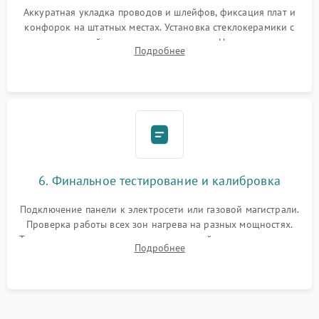
Аккуратная укладка проводов и шлейфов, фиксация плат и
конфорок на штатных местах. Установка стеклокерамики с
проверкой равномерности зазоров. Нанесение
Подробнее
термостойкого герметика или укладка уплотнительной
ленты по контуру.
6. Финальное тестирование и калибровка
Подключение панели к электросети или газовой магистрали.
Проверка работы всех зон нагрева на разных мощностях.
Тестирование сенсорного управления, таймера, индикаторов
Подробнее
остаточного тепла и систем защиты от перегрева.