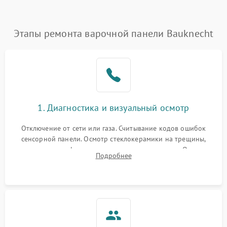
Этапы ремонта варочной панели Bauknecht
1. Диагностика и визуальный осмотр
Отключение от сети или газа. Считывание кодов ошибок
сенсорной панели. Осмотр стеклокерамики на трещины,
проверка конфорок на равномерность нагрева. Опрос
Подробнее
клиента о симптомах (не включается, не видит посуду,
щелкает).