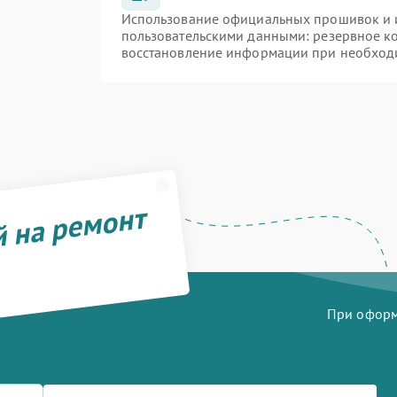
Использование официальных прошивок и и
пользовательскими данными: резервное к
восстановление информации при необход
й на ремонт
При оформл