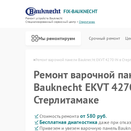
FIX-BAUKNECHT
Ремонт устройств Bauknecht
Специализированный cервисный центр г.
Стерлитамак
Мы ремонтируем
Срочный ремонт
Це
echt в Стерлитамаке
Ремонт варочной панели Bauknecht EKVT 4270 IN в Стер
Ремонт варочной па
Bauknecht EKVT 4270
Стерлитамаке
Ремонт духовых шкафов Bauknecht
Ремонт микроволновых печей Bauknecht
Ремонт посудомоечных машин Bauknecht
Ремонт стиральных машин Bauknecht
Ремонт холодильников Bauknecht
от 580 руб.
Стоимость ремонта
Бесплатная диагностика
даже при отказ
Привезем и увезем варочную панель Baukn