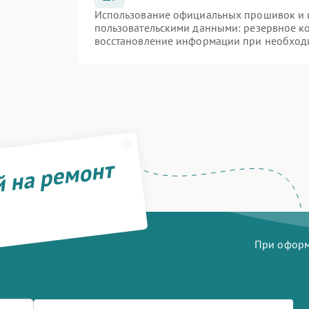
Использование официальных прошивок и и
пользовательскими данными: резервное к
восстановление информации при необход
й на ремонт
При оформл