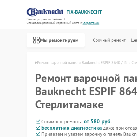
FIX-BAUKNECHT
Ремонт устройств Bauknecht
Специализированный cервисный центр г.
Стерлитамак
Мы ремонтируем
Срочный ремонт
Це
echt в Стерлитамаке
Ремонт варочной панели Bauknecht ESPIF 8640 / IN в Ст
Ремонт варочной па
Bauknecht ESPIF 864
Стерлитамаке
Ремонт духовых шкафов Bauknecht
Ремонт микроволновых печей Bauknecht
Ремонт посудомоечных машин Bauknecht
Ремонт стиральных машин Bauknecht
Ремонт холодильников Bauknecht
от 580 руб.
Стоимость ремонта
Бесплатная диагностика
даже при отказ
Привезем и увезем варочную панель Baukne