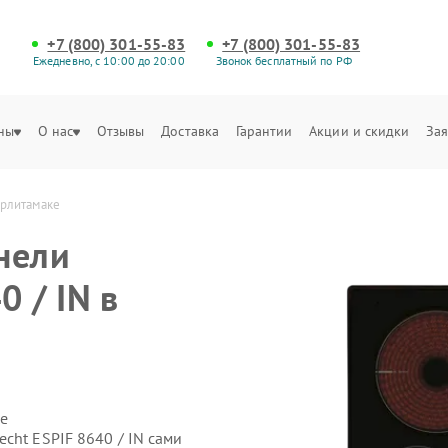
+7 (800) 301-55-83
+7 (800) 301-55-83
Ежедневно, с 10:00 до 20:00
Звонок бесплатный по РФ
ны
О нас
Отзывы
Доставка
Гарантии
Акции и скидки
Зая
ерлитамаке
нели
0 / IN в
е
cht ESPIF 8640 / IN сами