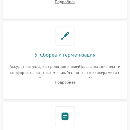
Подробнее
дорожек. Очистка контактов и замена поврежденной
проводки.
5. Сборка и герметизация
Аккуратная укладка проводов и шлейфов, фиксация плат и
конфорок на штатных местах. Установка стеклокерамики с
проверкой равномерности зазоров. Нанесение
Подробнее
термостойкого герметика или укладка уплотнительной
ленты по контуру.