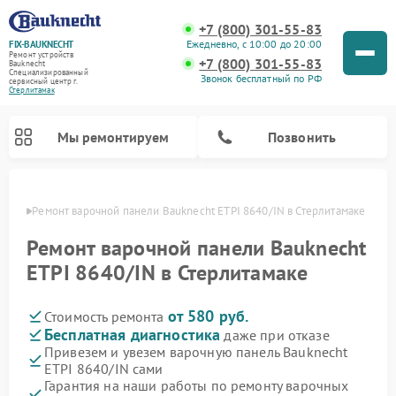
+7 (800) 301-55-83
Ежедневно, с 10:00 до 20:00
FIX-BAUKNECHT
Ремонт устройств
+7 (800) 301-55-83
Bauknecht
Специализированный
Звонок бесплатный по РФ
cервисный центр г.
Стерлитамак
Мы ремонтируем
Позвонить
амаке
Ремонт варочной панели Bauknecht ETPI 8640/IN в Стерлитамаке
Ремонт варочной панели Bauknecht
ETPI 8640/IN в Стерлитамаке
от 580 руб.
Стоимость ремонта
Ремонт духовых шкафов Bauknecht
Ремонт посудомоечных машин Bauknecht
Ремонт холодильников Bauknecht
Ремонт микроволновых печей Bauknecht
Ремонт стиральных машин Bauknecht
Бесплатная диагностика
даже при отказе
Привезем и увезем варочную панель Bauknecht
ETPI 8640/IN сами
Гарантия на наши работы по ремонту варочных