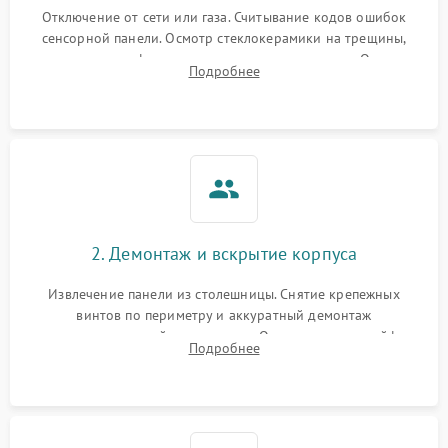
Отключение от сети или газа. Считывание кодов ошибок
сенсорной панели. Осмотр стеклокерамики на трещины,
проверка конфорок на равномерность нагрева. Опрос
Подробнее
клиента о симптомах (не включается, не видит посуду,
щелкает).
2. Демонтаж и вскрытие корпуса
Извлечение панели из столешницы. Снятие крепежных
винтов по периметру и аккуратный демонтаж
стеклокерамической поверхности. Отсоединение шлейфов
Подробнее
сенсорного блока для доступа к силовым платам, катушкам
или ТЭНам.