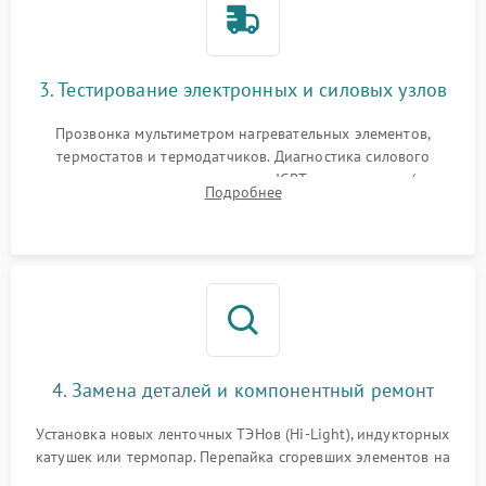
3. Тестирование электронных и силовых узлов
Прозвонка мультиметром нагревательных элементов,
термостатов и термодатчиков. Диагностика силового
модуля, реле, диодных мостов и IGBT-транзисторов (для
Подробнее
индукции). Проверка кранов и газ-контроля (для газовых
панелей).
4. Замена деталей и компонентный ремонт
Установка новых ленточных ТЭНов (Hi-Light), индукторных
катушек или термопар. Перепайка сгоревших элементов на
плате управления, восстановление токопроводящих